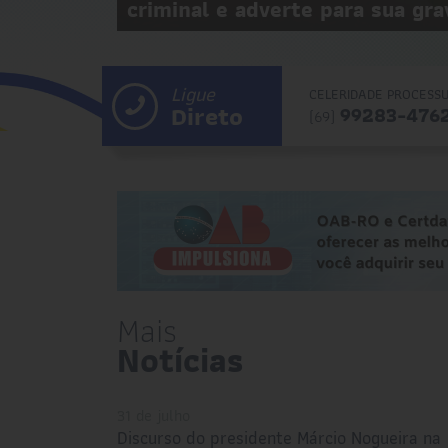
criminal e adverte para sua gra
Ligue
CELERIDADE PROCESS
Direto
99283-476
(69)
Mais
Notícias
31 de julho
Discurso do presidente Márcio Nogueira na