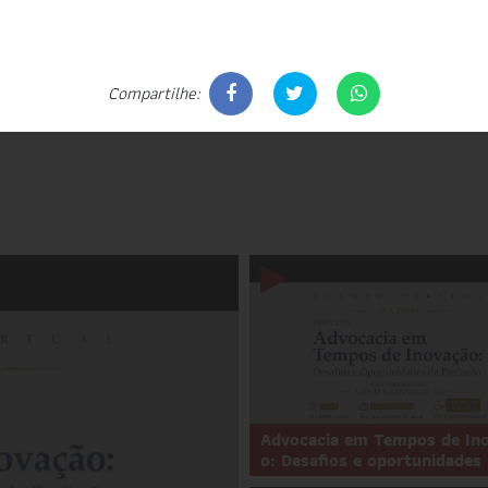
Todas as Comissões
Compartilhe:
Advocacia em Tempos de In
o: Desafios e oportunidades .