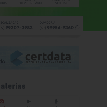
 em 12 municípios
Seccional Ro
Banco de Imagens
ORIA
PREVIDENCIÁRIO
VIRTUAL
Tutorial para
Videconferência
ISCALIZAÇÃO
OUVIDORIA
99207-2982
99954-9260
69)
(69)
alerias