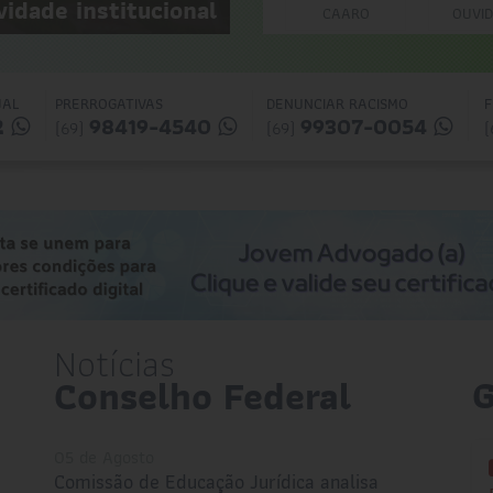
vidade institucional
inspeções presenciais
Solicitação de Certificado de
CAARO
OUVID
Artigos
Aprovação
Notas de Pesar
Manual da Jovem Advocacia
UAL
PRERROGATIVAS
DENUNCIAR RACISMO
F
Clipping OAB
2
98419-4540
99307-0054
Manual do estágio
(69)
(69)
(
Informes do Judiciário
INSS Digital
Guichê Previdenciário – Virtual
Informes do Judiciário
Parlatório Virtual
Requerimento de Acionamento
Notícias
dos Honorários Advocatícios
G
Conselho Federal
Requerimento de Acionamento
das Prerrogativas
05 de Agosto
Comissão de Educação Jurídica analisa