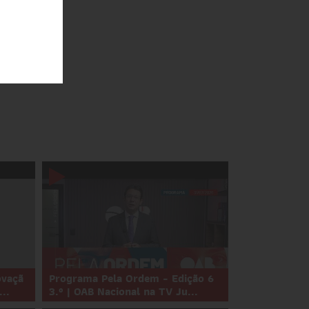
ovaçã
Programa Pela Ordem - Edição 6
..
3.º | OAB Nacional na TV Ju...