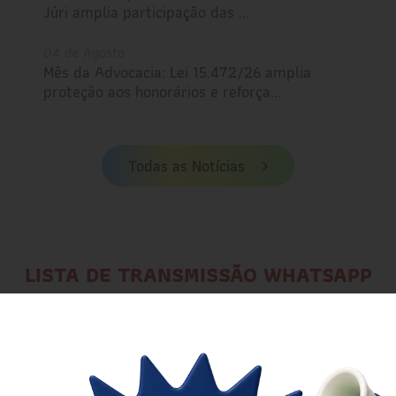
Júri amplia participação das ...
04 de Agosto
a
Mês da Advocacia: Lei 15.472/26 amplia
proteção aos honorários e reforça...
Todas as Notícias
LISTA DE TRANSMISSÃO WHATSAPP
Atenção:
Verifique se os campos foram preenchidos corretamente.
Celular