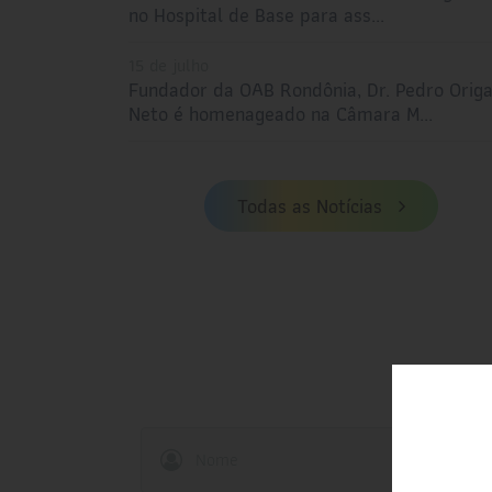
no Hospital de Base para ass...
15 de julho
Fundador da OAB Rondônia, Dr. Pedro Orig
Neto é homenageado na Câmara M...
Todas as Notícias
Nome