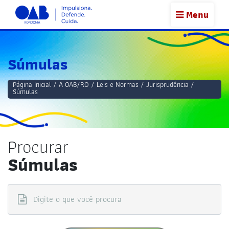
Menu
Súmulas
Página Inicial
/
A OAB/RO
/
Leis e Normas
/
Jurisprudência
/
Súmulas
Procurar
Súmulas
Digite o que você procura