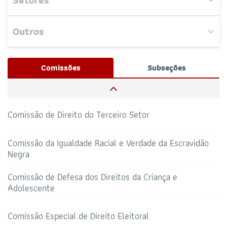
Setores
Comissão de Coaching Jurídico
Outros
Comissão Especial de Propriedade Intelectual
Nenhum evento próximo encontrado.
Josué Henrique,
/ Whatsapp (32172100)
Comissões
Subseções
RESPONSÁVEIS
Comissão do Clube dos Advogados
CAA-RO
CURSOS ESA
69 3217-2099
Comissão de Direito do Terceiro Setor
TELEFONE
sti@oab-ro.org.br
Comissão da Igualdade Racial e Verdade da Escravidão
E-MAIL
TRIBUNAL DE ÉTICA
CANAL PRERROGATIVAS
Negra
Comissão de Defesa dos Direitos da Criança e
Adolescente
HOTEL DE TRÂNSITO
CLUBE DA OAB
Todos os setores
Comissão Especial de Direito Eleitoral