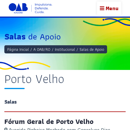
Menu
Salas
de Apoio
Página Inicial
/
A OAB/RO
/
Institucional
/
Salas de Apoio
Porto Velho
Salas
Fórum Geral de Porto Velho
Avenida Pinheiro Machado com Gonçalves Dias