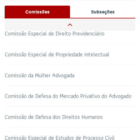
Josué Henrique,
/ Whatsapp (32172100)
Comissões
Subseções
RESPONSÁVEIS
Comissão Especial de Direito Previdenciário
CAA-RO
CURSOS ESA
69 3217-2099
Comissão Especial de Propriedade Intelectual
TELEFONE
sti@oab-ro.org.br
E-MAIL
Comissão da Mulher Advogada
TRIBUNAL DE ÉTICA
CANAL PRERROGATIVAS
Comissão de Defesa do Mercado Privativo do Advogado
HOTEL DE TRÂNSITO
CLUBE DA OAB
Todos os setores
Comissão de Defesa dos Direitos Humanos
Comissão Especial de Estudos de Processo Civil
SALAS DE APOIO AO
CORONAVIRUS
ADVOGADO