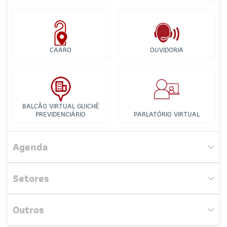
CAARO
OUVIDORIA
BALCÃO VIRTUAL GUICHÊ
PREVIDENCIÁRIO
PARLATÓRIO VIRTUAL
Comissão de Celeridade Processual
Agenda
Comissão de Direito Imobiliário, Urbanístico e Notarial
Setores
Comissão Especial de Empreendedorismo E Inovação
Outros
Comissão Especial de Direito na Escola
Nenhum evento próximo encontrado.