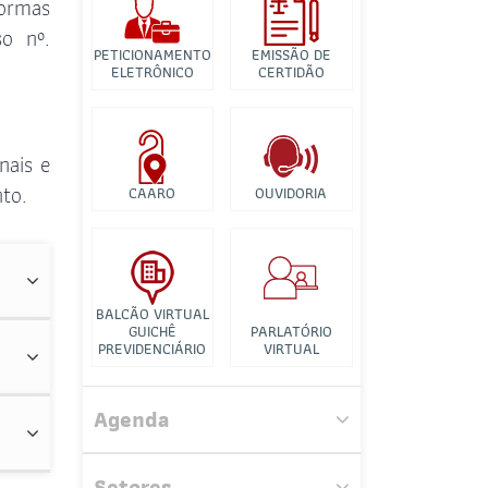
normas
Banco de Imagens
so nº.
Tutorial para
PETICIONAMENTO
EMISSÃO DE
ELETRÔNICO
CERTIDÃO
Videconferência
nais e
to.
CAARO
OUVIDORIA
BALCÃO VIRTUAL
GUICHÊ
PARLATÓRIO
PREVIDENCIÁRIO
VIRTUAL
Comissão dos Direitos Sociais
Agenda
Comissão do Clube dos
Advogados
Setores