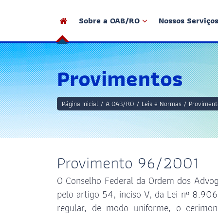
Sobre a OAB/RO
Nossos Serviço
Institucional
Legislação
Institucional
Serviços
Diretoria e Co
Desagravos
Provimentos
Leis e Normas
Ao Público
Setores
Instruções no
Relatórios de Gestão
Tesouraria
Instalações
Portarias
Página Inicial
/
A OAB/RO
/
Leis e Normas
/
Proviment
Projeto AcelerAÇÃ
Linha do Tem
Provimentos
Peticionamento
OAB Transpar
Resoluções
Eletrônico
OAB Impulsiona
Estatuto
Provimento 96/2001
Imprensa
Regimento Int
O Conselho Federal da Ordem dos Advogad
Eleições 202
pelo artigo 54, inciso V, da Lei nº 8.90
regular, de modo uniforme, o cerimon