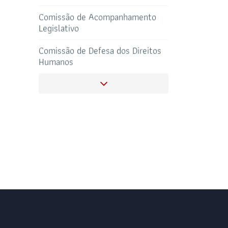
Comissão de Acompanhamento
Legislativo
Comissão de Defesa dos Direitos
SALAS DE APOIO
CORONAVIRUS
AO ADVOGADO
Humanos
Comissão de Estudos de
Recuperação Judicial e Falência
Comissão de Direito Imobiliário,
Urbanístico e Notarial
Comissão de Meio Ambiente
Comissão de Juizados Especiais
Comissão da Igualdade Racial e