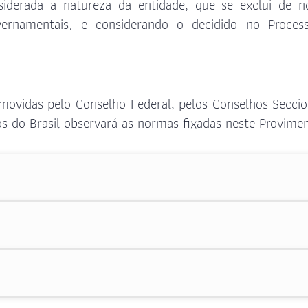
siderada a natureza da entidade, que se exclui de 
Solicitação de Certificado de
Artigos
vernamentais, e considerando o decidido no Proces
Aprovação
Notas de Pesar
Manual da Jovem Advocacia
Clipping OAB
Manual do estágio
Informes do Judiciário
omovidas pelo Conselho Federal, pelos Conselhos Seccio
INSS Digital
 do Brasil observará as normas fixadas neste Provimen
Guichê Previdenciário – Virtual
Informes do Judiciário
Parlatório Virtual
Requerimento de Acionamento
dos Honorários Advocatícios
Requerimento de Acionamento
das Prerrogativas