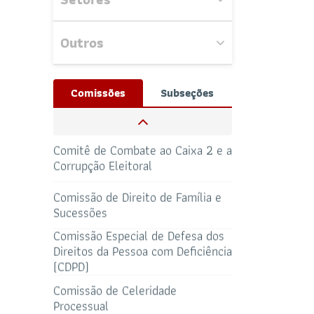
Comissão de Revisão da Tabela de
Honorários desta Seccional
Outros
Nenhum evento
Comissão de Esporte e Lazer
próximo encontrado.
Josué Henrique,
Comissões
Subseções
/ Whatsapp (32172100)
Comissão Especial Temporária do
RESPONSÁVEIS
Censo da Advocacia
CAA-RO
CURSOS ESA
Comitê de Combate ao Caixa 2 e a
69 3217-2099
Corrupção Eleitoral
TELEFONE
sti@oab-ro.org.br
Comissão de Direito de Família e
E-MAIL
TRIBUNAL DE
CANAL
Sucessões
ÉTICA
PRERROGATIVAS
Comissão Especial de Defesa dos
Direitos da Pessoa com Deficiência
(CDPD)
Todos os setores
Comissão de Celeridade
HOTEL DE
Processual
TRÂNSITO
CLUBE DA OAB