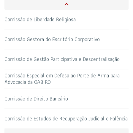
CAA-RO
CURSOS ESA
69 3217-2099
Comissão Gestora do Escritório Corporativo
TELEFONE
sti@oab-ro.org.br
E-MAIL
Comissão de Gestão Participativa e Descentralização
TRIBUNAL DE ÉTICA
CANAL PRERROGATIVAS
Comissão Especial em Defesa ao Porte de Arma para
Advocacia da OAB RO
HOTEL DE TRÂNSITO
CLUBE DA OAB
Todos os setores
Comissão de Direito Bancário
Comissão de Estudos de Recuperação Judicial e Falência
SALAS DE APOIO AO
CORONAVIRUS
ADVOGADO
Comissão de Revisão da Tabela de Honorários desta
Seccional