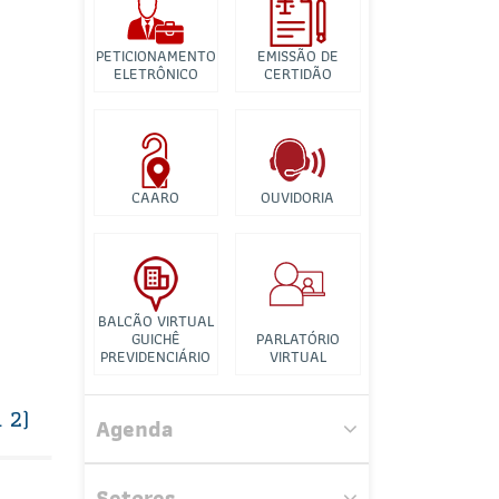
Banco de Imagens
Tutorial para
PETICIONAMENTO
EMISSÃO DE
ELETRÔNICO
CERTIDÃO
Videconferência
CAARO
OUVIDORIA
BALCÃO VIRTUAL
GUICHÊ
PARLATÓRIO
Comissão Especial de
PREVIDENCIÁRIO
VIRTUAL
Planejamento, Gestão, Governança
Estratégia e Projetos
 2)
Agenda
Comissão de Direito da Energia
Setores