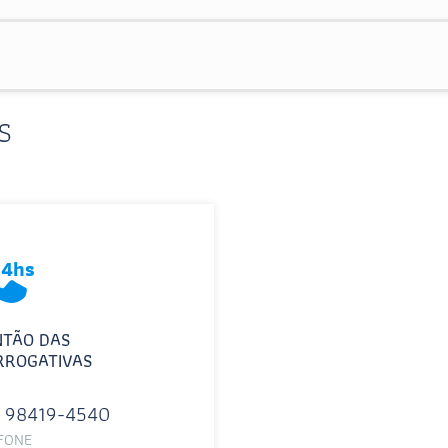
s
NTÃO DAS
RROGATIVAS
) 98419-4540
FONE