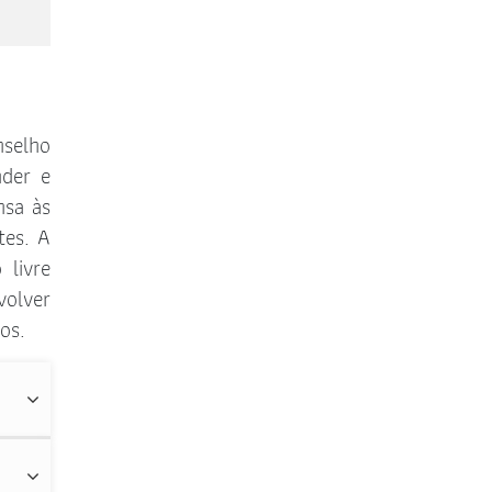
nselho
nder e
nsa às
tes. A
 livre
volver
os.