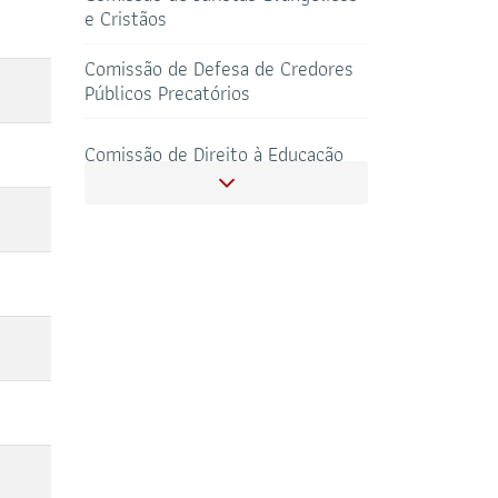
Comissão de Defesa de Credores
Públicos Precatórios
SALAS DE APOIO
Comissão de Direito à Educação
CORONAVIRUS
AO ADVOGADO
Comissão Especial Temporária do
Censo da Advocacia
Comissão Especial de Defesa dos
Direitos dos Povos Indígenas
Comissão de Direito Bancário
Comitê de Combate ao Caixa 2 e a
Corrupção Eleitoral
Comissão Especial da Cadeia de
Custódia da Prova Pericial no