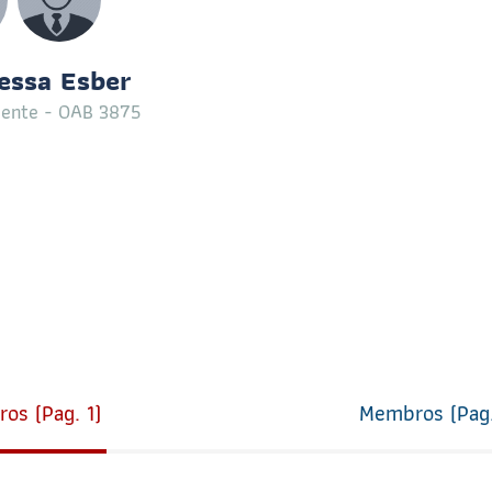
Solicitação de Certificado de
Artigos
Aprovação
Notas de Pesar
essa Esber
Manual da Jovem Advocacia
dente - OAB 3875
Clipping OAB
Manual do estágio
Informes do Judiciário
INSS Digital
Guichê Previdenciário – Virtual
Informes do Judiciário
Parlatório Virtual
Requerimento de Acionamento
dos Honorários Advocatícios
Requerimento de Acionamento
os (pag. 1)
Membros (pag.
das Prerrogativas