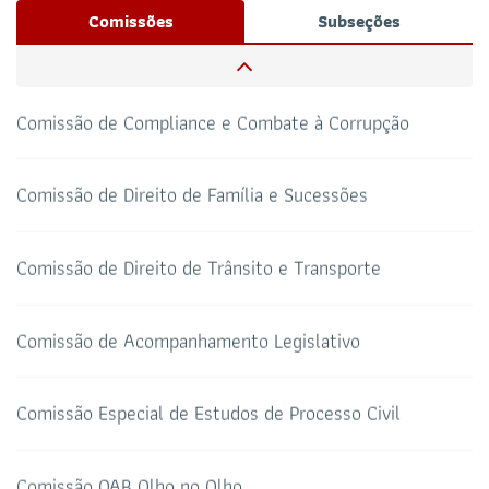
Josué Henrique,
/ Whatsapp (32172100)
Comissões
Subseções
RESPONSÁVEIS
Comissão de Defesa do Mercado Privativo do Advogado
CAA-RO
CURSOS ESA
69 3217-2099
Comissão de Compliance e Combate à Corrupção
TELEFONE
sti@oab-ro.org.br
E-MAIL
Comissão de Direito de Família e Sucessões
TRIBUNAL DE ÉTICA
CANAL PRERROGATIVAS
Comissão de Direito de Trânsito e Transporte
HOTEL DE TRÂNSITO
CLUBE DA OAB
Todos os setores
Comissão de Acompanhamento Legislativo
Comissão Especial de Estudos de Processo Civil
SALAS DE APOIO AO
CORONAVIRUS
ADVOGADO
Comissão OAB Olho no Olho