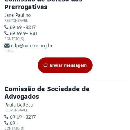
Prerrogativas
Jane Paulino
RESPONSÁVEL
69 69 -3217
69 69 9- 841
CONTATO(S)
cdp@oab-ro.org.br
E-MAIL
Enviar mensagem
Comissão de Sociedade de
Advogados
Paula Belletti
RESPONSÁVEL
69 69 -3217
69 -
CONTATO(S)