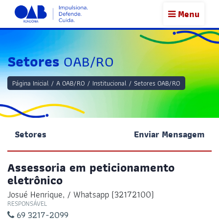
Menu
Setores
OAB/RO
Página Inicial
/
A OAB/RO
/
Institucional
/
Setores OAB/RO
Setores
Enviar Mensagem
Assessoria em peticionamento
eletrônico
Josué Henrique, / Whatsapp (32172100)
RESPONSÁVEL
69 3217-2099