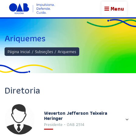
Menu
Ariquemes
Página Inicial
/
Subseções
/
Ariquemes
Diretoria
Weverton Jefferson Teixeira
Heringer
Presidente - OAB 2514