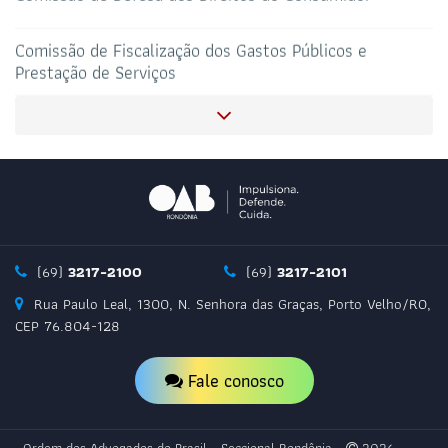
SALAS DE APOIO AO
CORONAVIRUS
ADVOGADO
Comissão de Fiscalização dos Gastos Públicos e
Prestação de Serviços
Comissão de Diversidade Sexual e de Gênero LGBTQI+
Comissão do Agronegócio
Comissão de Concursos Públicos
(69)
3217-2100
(69)
3217-2101
Rua Paulo Leal, 1300, N. Senhora das Graças, Porto Velho/RO,
Comissão de Estudo e Aperfeiçoamento de Tribunal do
CEP 76.804-128
Júri
Fale conosco
Comissão de Defesa de Credores Públicos Precatórios