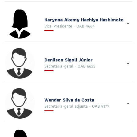
Karynna Akemy Hachiya Hashimoto
Vice-Presidente - OAB 4664
Denilson Sigoli Júnior
Secretária-geral - OAB 6633
Wender Silva da Costa
Secretária-geral adjunta - OAB 9177