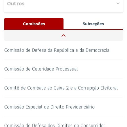
Outros
Comissão de Métodos Adequados de Solução de
Nenhum evento próximo encontrado.
Conflitos e de Direito Sistêmico
Josué Henrique,
/ Whatsapp (32172100)
Comissões
Subseções
RESPONSÁVEIS
Comissão de Orçamento e Contas
CAA-RO
CURSOS ESA
69 3217-2099
Comissão de Defesa da República e da Democracia
TELEFONE
sti@oab-ro.org.br
E-MAIL
Comissão de Celeridade Processual
TRIBUNAL DE ÉTICA
CANAL PRERROGATIVAS
Comitê de Combate ao Caixa 2 e a Corrupção Eleitoral
HOTEL DE TRÂNSITO
CLUBE DA OAB
Todos os setores
Comissão Especial de Direito Previdenciário
Comissão de Defesa dos Direitos do Consumidor