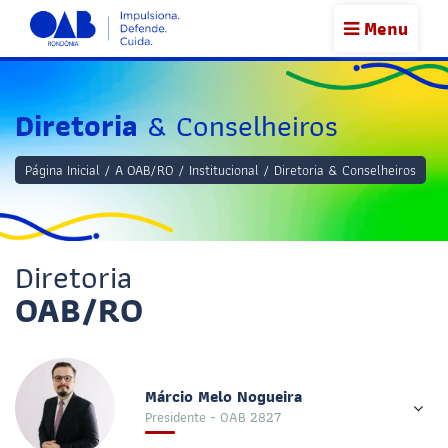
Menu
Diretoria
& Conselheiros
Página Inicial
/
A OAB/RO
/
Institucional
/
Diretoria & Conselheiros
Diretoria
OAB/RO
Márcio Melo Nogueira
Presidente - OAB 2827