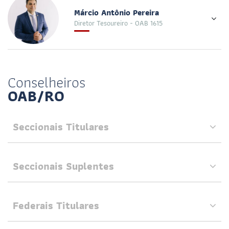
Márcio Antônio Pereira
Diretor Tesoureiro - OAB 1615
Conselheiros
OAB/RO
Seccionais Titulares
N°
Seccionais Suplentes
Nome
OAB
N°
Federais Titulares
ALUISIO GONÇALVES DE SANTIAGO JÚNIOR
4727
Nome
OAB