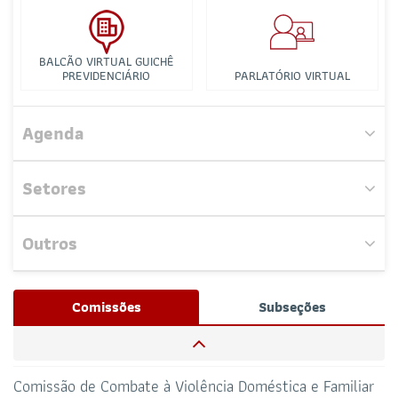
BALCÃO VIRTUAL GUICHÊ
PREVIDENCIÁRIO
PARLATÓRIO VIRTUAL
Comissão de Holding
Agenda
Comissão de Liberdade Religiosa
Setores
Comissão dos Advogados Criminalistas
Outros
Comissão de Direito da Saúde
Nenhum evento próximo encontrado.
Josué Henrique,
/ Whatsapp (32172100)
Comissões
Subseções
RESPONSÁVEIS
Comissão de Direito da Energia
CAA-RO
CURSOS ESA
Comissão de Combate à Violência Doméstica e Familiar
69 3217-2099