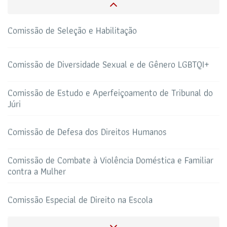
CAA-RO
CURSOS ESA
69 3217-2099
Comissão de Seleção e Habilitação
TELEFONE
sti@oab-ro.org.br
E-MAIL
Comissão de Diversidade Sexual e de Gênero LGBTQI+
TRIBUNAL DE ÉTICA
CANAL PRERROGATIVAS
Comissão de Estudo e Aperfeiçoamento de Tribunal do
Júri
HOTEL DE TRÂNSITO
CLUBE DA OAB
Todos os setores
Comissão de Defesa dos Direitos Humanos
Comissão de Combate à Violência Doméstica e Familiar
contra a Mulher
SALAS DE APOIO AO
CORONAVIRUS
ADVOGADO
Comissão Especial de Direito na Escola