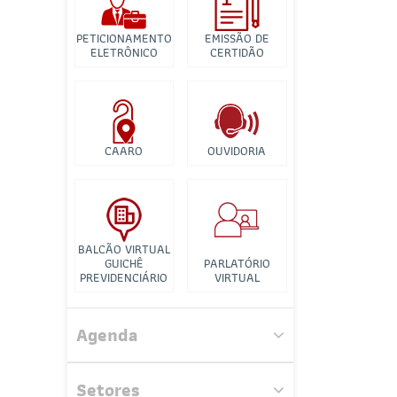
Banco de Imagens
PETICIONAMENTO
EMISSÃO DE
Tutorial para
ELETRÔNICO
CERTIDÃO
Videconferência
CAARO
OUVIDORIA
BALCÃO VIRTUAL
GUICHÊ
PARLATÓRIO
PREVIDENCIÁRIO
VIRTUAL
Comissão de Juristas Evangélicos
e Cristãos
Agenda
Comissão de Direito
Administrativo
Setores