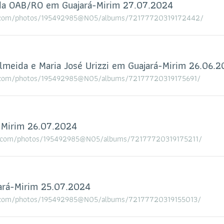
 da OAB/RO em Guajará-Mirim 27.07.2024
ickr.com/photos/195492985@N05/albums/72177720319172442/
lmeida e Maria José Urizzi em Guajará-Mirim 26.06.
ickr.com/photos/195492985@N05/albums/72177720319175691/
-Mirim 26.07.2024
ickr.com/photos/195492985@N05/albums/72177720319175211/
ará-Mirim 25.07.2024
ickr.com/photos/195492985@N05/albums/72177720319155013/