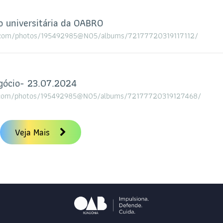
o universitária da OABRO
ickr.com/photos/195492985@N05/albums/72177720319117112/
egócio- 23.07.2024
ckr.com/photos/195492985@N05/albums/72177720319127468/
Veja Mais