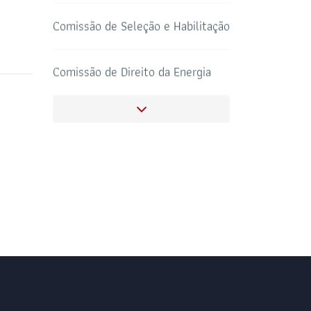
Comissão de Seleção e Habilitação
SALAS DE APOIO
Comissão de Direito da Energia
CORONAVIRUS
AO ADVOGADO
Comissão do Agronegócio
Comissão Especial de
Empreendedorismo E Inovação
Comissão da Igualdade Racial e
Verdade da Escravidão Negra
Comissão de Direito da Moda
Comitê de Combate ao Caixa 2 e a
Corrupção Eleitoral