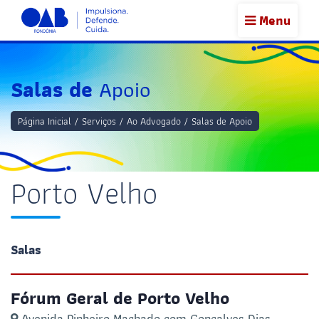
Menu
Salas de
Apoio
Página Inicial
/
Serviços
/
Ao Advogado
/
Salas de Apoio
Porto Velho
Salas
Fórum Geral de Porto Velho
Avenida Pinheiro Machado com Gonçalves Dias