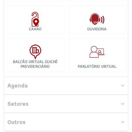
CAARO
OUVIDORIA
BALCÃO VIRTUAL GUICHÊ
PREVIDENCIÁRIO
PARLATÓRIO VIRTUAL
Comissão de Estágio e Exame de Ordem
Agenda
Comissão de Acompanhamento Legislativo
Setores
Comissão de Estudo e Aperfeiçoamento de Tribunal do
Júri
Outros
Comissão de Estudos de Recuperação Judicial e Falência
Nenhum evento próximo encontrado.