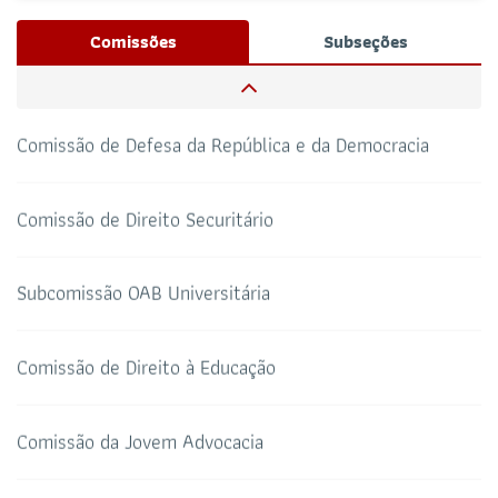
Josué Henrique,
/ Whatsapp (32172100)
Comissões
Subseções
RESPONSÁVEIS
Comissão de Defesa das Prerrogativas
CAA-RO
CURSOS ESA
69 3217-2099
Comissão de Defesa da República e da Democracia
TELEFONE
sti@oab-ro.org.br
E-MAIL
Comissão de Direito Securitário
TRIBUNAL DE ÉTICA
CANAL PRERROGATIVAS
Subcomissão OAB Universitária
HOTEL DE TRÂNSITO
CLUBE DA OAB
Todos os setores
Comissão de Direito à Educação
Comissão da Jovem Advocacia
SALAS DE APOIO AO
CORONAVIRUS
ADVOGADO