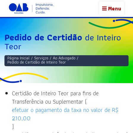
Menu
Pedido de Certidão
de Inteiro
Teor
Página Inicial
/
Serviços
/
Ao Advogado
/
Pedido de Certidão de Inteiro Teor
Certidão de Inteiro Teor para fins de
Transferência ou Suplementar (
efetuar o pagamento da taxa no valor de R$
210,00
)