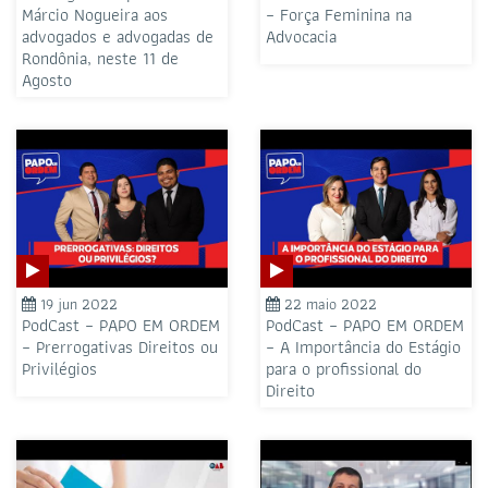
Márcio Nogueira aos
– Força Feminina na
advogados e advogadas de
Advocacia
Rondônia, neste 11 de
Agosto
19 jun 2022
22 maio 2022
PodCast – PAPO EM ORDEM
PodCast – PAPO EM ORDEM
– Prerrogativas Direitos ou
– A Importância do Estágio
Privilégios
para o profissional do
Direito