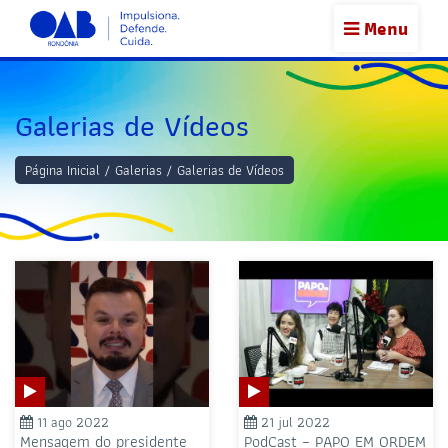
Menu
Galerias de Vídeos
Página Inicial
/
Galerias
/
Galerias de Vídeos
11 ago 2022
21 jul 2022
Mensagem do presidente
PodCast – PAPO EM ORDEM