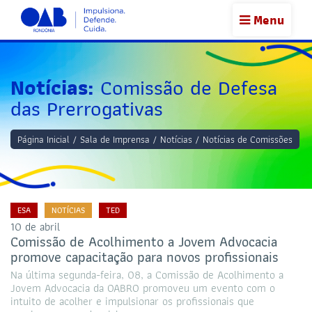
Menu
Notícias:
Comissão de Defesa
das Prerrogativas
Página Inicial
/
Sala de Imprensa
/
Notícias
/
Notícias de Comissões
ESA
NOTÍCIAS
TED
10 de abril
Comissão de Acolhimento a Jovem Advocacia
promove capacitação para novos profissionais
Na última segunda-feira, 08, a Comissão de Acolhimento a
Jovem Advocacia da OABRO promoveu um evento com o
intuito de acolher e impulsionar os profissionais que