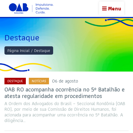
Menu
Destaque
Página Inicial
/
Destaque
06 de agosto
DESTAQUE
NOTÍCIAS
OAB RO acompanha ocorrência no 5º Batalhão e
atesta regularidade em procedimentos
A Ordem dos Advogados do Brasil – Seccional Rondônia (OAB
RO), por meio de sua Comissão de Direitos Humanos, foi
acionada para acompanhar uma ocorrência no 5º Batalhão. A
diligência…