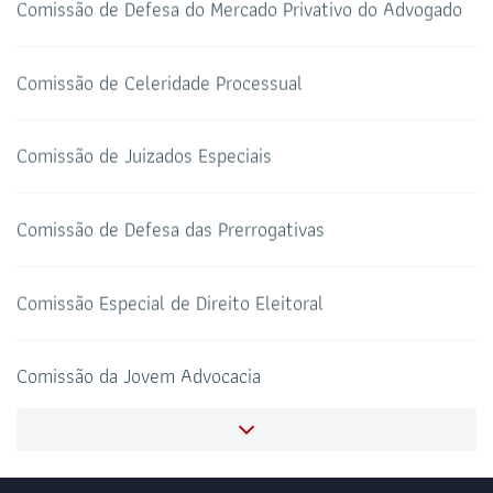
Comissão de Defesa do Mercado Privativo do Advogado
TELEFONE
sti@oab-ro.org.br
E-MAIL
Comissão de Celeridade Processual
TRIBUNAL DE ÉTICA
CANAL PRERROGATIVAS
Comissão de Juizados Especiais
HOTEL DE TRÂNSITO
CLUBE DA OAB
Todos os setores
Comissão de Defesa das Prerrogativas
Comissão Especial de Direito Eleitoral
SALAS DE APOIO AO
CORONAVIRUS
ADVOGADO
Comissão da Jovem Advocacia
Comissão OAB Olho no Olho