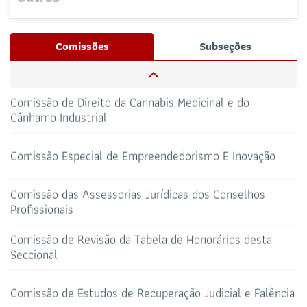
Comissão De Defesa Dos Direitos Dos Idosos
Nenhum evento próximo encontrado.
Josué Henrique,
/ Whatsapp (32172100)
Comissões
Subseções
RESPONSÁVEIS
Comissão de Defesa do Advogado Público
CAA-RO
CURSOS ESA
Comissão de Direito da Cannabis Medicinal e do
69 3217-2099
Cânhamo Industrial
TELEFONE
sti@oab-ro.org.br
E-MAIL
Comissão Especial de Empreendedorismo E Inovação
TRIBUNAL DE ÉTICA
CANAL PRERROGATIVAS
Comissão das Assessorias Jurídicas dos Conselhos
Profissionais
HOTEL DE TRÂNSITO
CLUBE DA OAB
Todos os setores
Comissão de Revisão da Tabela de Honorários desta
Seccional
Comissão de Estudos de Recuperação Judicial e Falência
SALAS DE APOIO AO