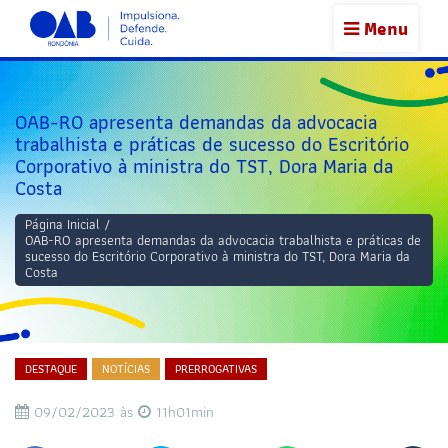
Menu
OAB-RO apresenta demandas da advocacia
trabalhista e práticas de sucesso do Escritório
Corporativo à ministra do TST, Dora Maria da
Costa
Página Inicial
/
OAB-RO apresenta demandas da advocacia trabalhista e práticas de
sucesso do Escritório Corporativo à ministra do TST, Dora Maria da
Costa
DESTAQUE
NOTÍCIAS
PRERROGATIVAS
09/02/2023 às
11h01min