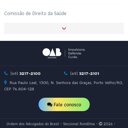
CORONAVIRUS
ADVOGADO
Comissão de Direito da Saúde
Comissão Gestora do Escritório Corporativo
Comissão de Acesso a Justiça, Tecnologia e Informática
Comissão de Direito Imobiliário, Urbanístico e Notarial
(69)
3217-2100
(69)
3217-2101
Rua Paulo Leal, 1300, N. Senhora das Graças, Porto Velho/RO,
Comissão de Direito Agrário
CEP 76.804-128
Fale conosco
Comissão de Defesa dos Direitos da Criança e
Adolescente
Comissão de Métodos Adequados de Solução de
Ordem dos Advogados do Brasil - Seccional Rondônia -
2026 -