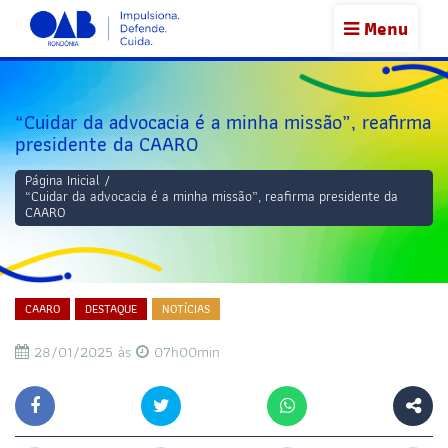
Menu
“Cuidar da advocacia é a minha missão”, reafirma
presidente da CAARO
Página Inicial
/
“Cuidar da advocacia é a minha missão”, reafirma presidente da
CAARO
CAARO
DESTAQUE
NOTÍCIAS
28/01/2025 às
07h00min