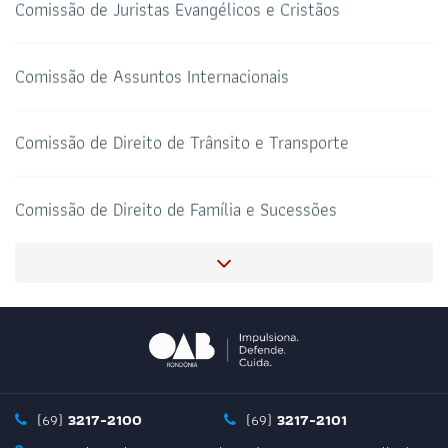
Comissão de Juristas Evangélicos e Cristãos
HOTEL DE TRÂNSITO
CLUBE DA OAB
Todos os setores
Comissão de Assuntos Internacionais
Comissão de Direito de Trânsito e Transporte
SALAS DE APOIO AO
CORONAVIRUS
ADVOGADO
Comissão de Direito de Família e Sucessões
Comissão de Orçamentos e Contas
Comissão Permanente de Proteção de Dados
Comissão de Direito Imobiliário, Urbanístico e Notarial
(69)
3217-2100
(69)
3217-2101