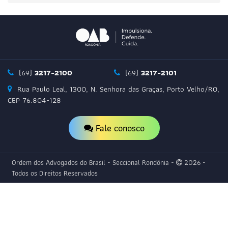
Comissão de Cultura
Comissão de Direito Digital e Crimes de Alta Tecnologia
(69)
3217-2100
(69)
3217-2101
Rua Paulo Leal, 1300, N. Senhora das Graças, Porto Velho/RO,
Comissão de Meio Ambiente
CEP 76.804-128
Fale conosco
Comissão de Celeridade Processual
Ordem dos Advogados do Brasil - Seccional Rondônia -
2026 -
Comissão de Coaching Jurídico
Todos os Direitos Reservados
Comissão de Saneamento Básico