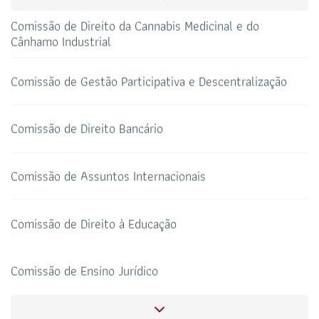
CAA-RO
CURSOS ESA
Comissão de Direito da Cannabis Medicinal e do
69 3217-2099
Cânhamo Industrial
TELEFONE
sti@oab-ro.org.br
E-MAIL
Comissão de Gestão Participativa e Descentralização
TRIBUNAL DE ÉTICA
CANAL PRERROGATIVAS
Comissão de Direito Bancário
HOTEL DE TRÂNSITO
CLUBE DA OAB
Todos os setores
Comissão de Assuntos Internacionais
Comissão de Direito à Educação
SALAS DE APOIO AO
CORONAVIRUS
ADVOGADO
Comissão de Ensino Jurídico
Comissão dos Advogados Criminalistas