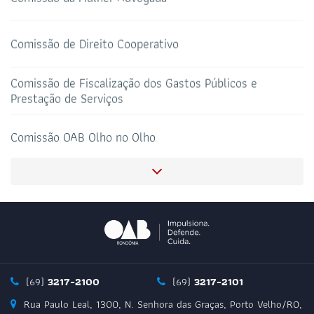
HOTEL DE TRÂNSITO
CLUBE DA OAB
Todos os setores
Comissão de Direito Cooperativo
Comissão de Fiscalização dos Gastos Públicos e
Prestação de Serviços
SALAS DE APOIO AO
CORONAVIRUS
ADVOGADO
Comissão OAB Olho no Olho
Comissão Especial em Defesa ao Porte de Arma para
Advocacia da OAB RO
Subcomissão OAB Universitária
Comissão de Esporte e Lazer
(69)
3217-2100
(69)
3217-2101
Rua Paulo Leal, 1300, N. Senhora das Graças, Porto Velho/RO,