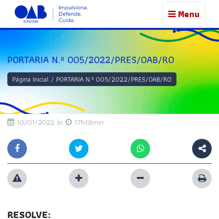
Menu
PORTARIA N.º 005/2022/PRES/OAB/RO
Página Inicial
/
PORTARIA N.º 005/2022/PRES/OAB/RO
10/01/2022 às
17h18min
RESOLVE: