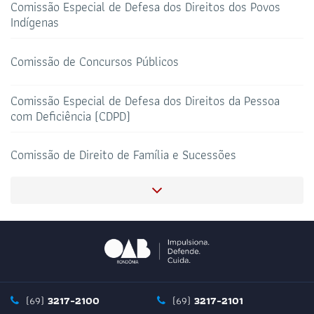
Comissão Especial de Defesa dos Direitos dos Povos
Indígenas
HOTEL DE TRÂNSITO
CLUBE DA OAB
Todos os setores
Comissão de Concursos Públicos
Comissão Especial de Defesa dos Direitos da Pessoa
com Deficiência (CDPD)
SALAS DE APOIO AO
CORONAVIRUS
ADVOGADO
Comissão de Direito de Família e Sucessões
Comissão de Juristas Evangélicos e Cristãos
Comissão de Acesso a Justiça, Tecnologia e Informática
Comissão de Direito Imobiliário, Urbanístico e Notarial
(69)
3217-2100
(69)
3217-2101