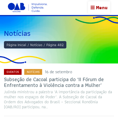
Menu
Notícias
Página Inicial
/
Notícias
/
Página 482
16 de setembro
EVENTOS
NOTÍCIAS
Subseção de Cacoal participa do ‘II Fórum de
Enfrentamento à Violência contra a Mulher’
Julinda ministrou a palestra ‘A importância da participação da
mulher nos espaços de Poder’. A Subseção de Cacoal da
Ordem dos Advogados do Brasil – Seccional Rondônia
(OAB/RO) participou, na…