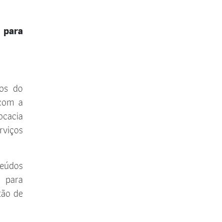
 para
dos do
 com a
cacia
rviços
teúdos
 para
tão de