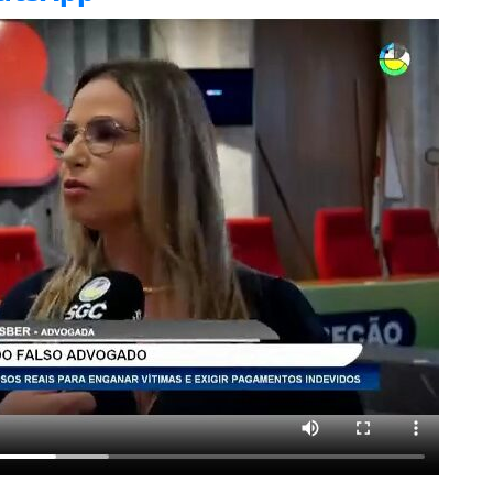
Solicitação de Certificado de
Artigos
Aprovação
Notas de Pesar
Manual da Jovem Advocacia
Clipping OAB
Manual do estágio
Informes do Judiciário
INSS Digital
Guichê Previdenciário – Virtual
Informes do Judiciário
Parlatório Virtual
Requerimento de Acionamento
dos Honorários Advocatícios
Requerimento de Acionamento
das Prerrogativas