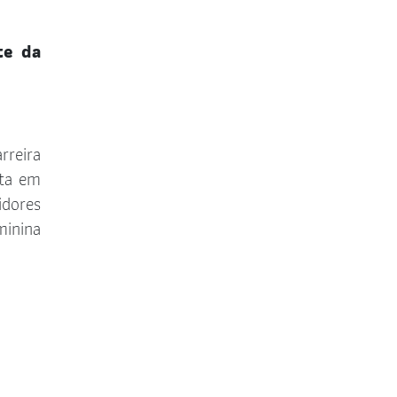
te da
rreira
sta em
idores
minina