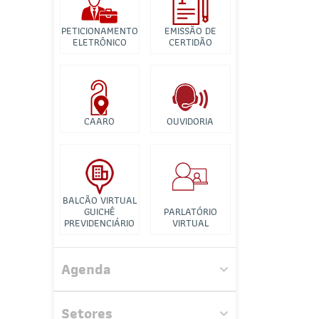
Banco de Imagens
PETICIONAMENTO
EMISSÃO DE
Tutorial para
ELETRÔNICO
CERTIDÃO
Videconferência
CAARO
OUVIDORIA
BALCÃO VIRTUAL
GUICHÊ
PARLATÓRIO
PREVIDENCIÁRIO
VIRTUAL
Comissão Especial de Estudos de
Processo Civil
Agenda
Comissão de Ensino Jurídico
Setores