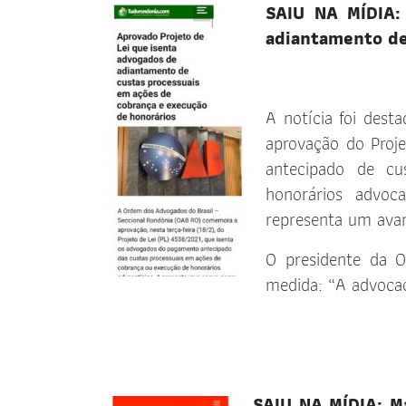
SAIU NA MÍDIA:
adiantamento de
A notícia foi des
aprovação do Proj
antecipado de cu
honorários advoca
representa um avan
O presidente da O
medida: “A advocac
SAIU NA MÍDIA: M