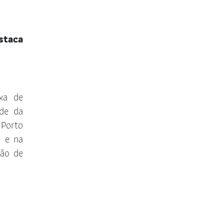
Comissão de Fiscalização do
Exercício Profissional
staca
Comissão de Defesa dos Direitos
da Criança e Adolescente
Comissão de Defesa dos Direitos
xa de
do Consumidor
de da
Comissão de Combate à Violência
Porto
Doméstica e Familiar contra a
s e na
Mulher
ção de