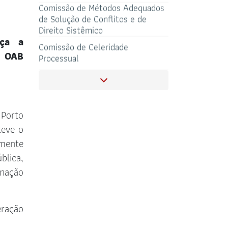
Comissão de Métodos Adequados
de Solução de Conflitos e de
Direito Sistêmico
ça a
Comissão de Celeridade
SALAS DE APOIO
a OAB
CORONAVIRUS
AO ADVOGADO
Processual
Comissão de Acolhimento à
Jovem Advocacia
 Porto
Comissão Especial de Direito
Eleitoral
teve o
emente
Subcomissão OAB Universitária
blica,
inação
Comissão do Clube dos
Advogados
eração
Comissão Gestora do Escritório
Corporativo