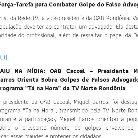
Força-Tarefa para Combater Golpe do Falso Adv
ia, da Rede TV, a vice-presidente da OAB Rondônia, V
população deve ter ao contratar um advogado. Ela dest
aridade do profissional, além de ressaltar o papel da 
UI).
SAIU NA MÍDIA: OAB Cacoal – Presidente M
arros Orienta Sobre Golpes de Falsos Advogad
rograma “Tá na Hora” da TV Norte Rondônia
 presidente da OAB Cacoal, Miguel Barros, foi desta
rograma “Tá na Hora”, transmitido pela TV Norte Ron
urante a participação, Miguel Barros orientou a pop
obre o crescente número de golpes envolvendo f
car essas fraudes e proteger os cidadãos.