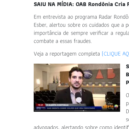
SAIU NA MÍDIA: OAB Rondônia Cria 
Em entrevista ao programa Radar Rondôn
Esber, alertou sobre os cuidados que a 
importância de sempre verificar a regul
combate a essas fraudes.
Veja a reportagem completa
(CLIQUE AQ
B
P
O
p
D
s
advogados, alertando sobre como identifi