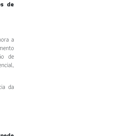
os de
mora a
amento
ão de
ncial,
cia da
spede