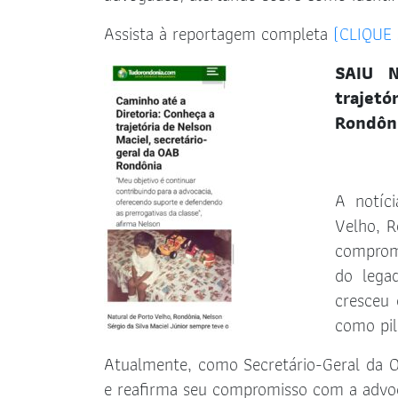
Assista à reportagem completa
(CLIQUE 
SAIU N
trajet
Rondôn
A notíc
Velho, R
compromi
do lega
cresceu 
como pil
Atualmente, como Secretário-Geral da O
e reafirma seu compromisso com a advoc