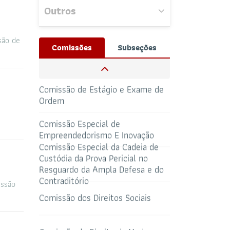
Outros
Nenhum evento
Comissão de Meio Ambiente
próximo encontrado.
são de
Josué Henrique,
Comissões
Subseções
/ Whatsapp (32172100)
Comissão de Direito de Trânsito e
RESPONSÁVEIS
Transporte
CAA-RO
CURSOS ESA
Comissão de Estágio e Exame de
69 3217-2099
Ordem
TELEFONE
sti@oab-ro.org.br
Comissão Especial de
E-MAIL
TRIBUNAL DE
CANAL
Empreendedorismo E Inovação
ÉTICA
PRERROGATIVAS
Comissão Especial da Cadeia de
Custódia da Prova Pericial no
Resguardo da Ampla Defesa e do
Contraditório
ssão
Todos os setores
HOTEL DE
Comissão dos Direitos Sociais
TRÂNSITO
CLUBE DA OAB