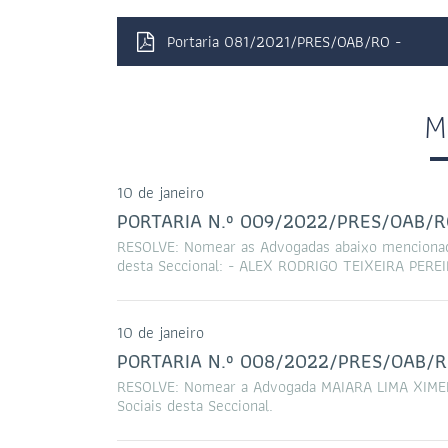
Portaria 081/2021/PRES/OAB/RO -
M
10 de janeiro
PORTARIA N.º 009/2022/PRES/OAB/R
RESOLVE: Nomear as Advogadas abaixo mencionad
desta Seccional: - ALEX RODRIGO TEIXEIRA PER
10 de janeiro
PORTARIA N.º 008/2022/PRES/OAB/R
RESOLVE: Nomear a Advogada MAIARA LIMA XIMEN
Sociais desta Seccional.