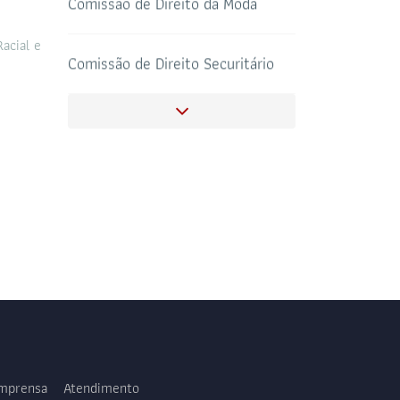
Comissão de Direito da Moda
acial e
SALAS DE APOIO
Comissão de Direito Securitário
CORONAVIRUS
AO ADVOGADO
Comissão de Direito Bancário
Comissão Especial de Defesa dos
Direitos da Pessoa com Deficiência
(CDPD)
Comissão de Estudo e
Aperfeiçoamento de Tribunal do
Júri
Comissão da Jovem Advocacia
Comissão de Fiscalização e Defesa
dos Honorários Advocatícios
Imprensa
Atendimento