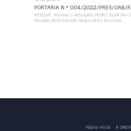
PORTARIA N.º 004/2022/PRES/OAB/
RESOLVE: Nomear o Advogado PEDRO SILVA DA CO
Verdade da Escravidão Negra desta Seccional.…
Página inicial
A OAB/