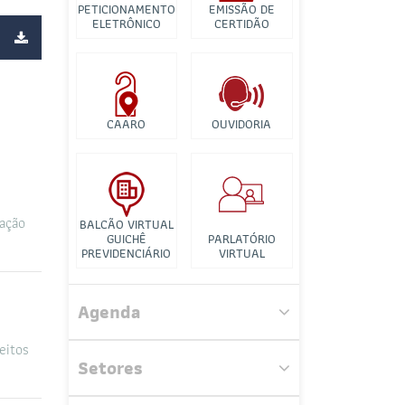
Banco de Imagens
PETICIONAMENTO
EMISSÃO DE
ELETRÔNICO
CERTIDÃO
Tutorial para
Videconferência
CAARO
OUVIDORIA
ação
BALCÃO VIRTUAL
GUICHÊ
PARLATÓRIO
PREVIDENCIÁRIO
VIRTUAL
Agenda
Comissão de Estudos de
Recuperação Judicial e Falência
eitos
Setores
Comissão de Acesso a Justiça,
Tecnologia e Informática