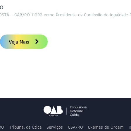
RO
STA – OAB/RO 11292 como Presidente da Comissão de Igualdade R
Veja Mais
RO
Tribunal de Ética
Serviços
ESA/RO
Exames de Ordem