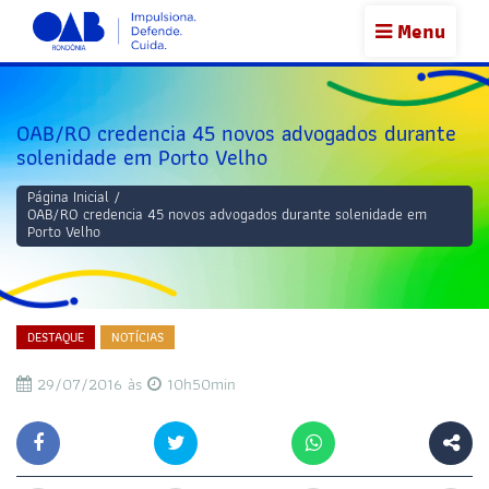
Menu
OAB/RO credencia 45 novos advogados durante
solenidade em Porto Velho
Página Inicial
/
OAB/RO credencia 45 novos advogados durante solenidade em
Porto Velho
DESTAQUE
NOTÍCIAS
29/07/2016 às
10h50min