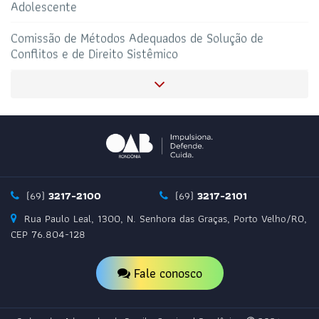
Conflitos e de Direito Sistêmico
SALAS DE APOIO AO
CORONAVIRUS
ADVOGADO
Comissão OAB Olho no Olho
Comissão Especial Temporária do Censo da Advocacia
Comissão de Assuntos Penitenciários
Comissão de Direito Imobiliário, Urbanístico e Notarial
(69)
3217-2100
(69)
3217-2101
Rua Paulo Leal, 1300, N. Senhora das Graças, Porto Velho/RO,
CEP 76.804-128
Comissão de Proteção e Defesa Animal
Fale conosco
Comissão de Direito Bancário