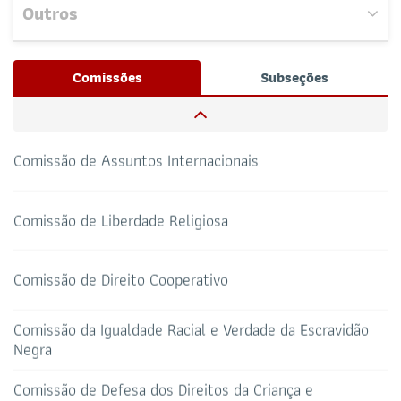
Outros
Nenhum evento próximo encontrado.
Comissão de Direito Agrário
Josué Henrique,
/ Whatsapp (32172100)
Comissões
Subseções
RESPONSÁVEIS
Comissão de Assuntos Internacionais
CAA-RO
CURSOS ESA
69 3217-2099
Comissão de Liberdade Religiosa
TELEFONE
sti@oab-ro.org.br
E-MAIL
TRIBUNAL DE ÉTICA
CANAL PRERROGATIVAS
Comissão de Direito Cooperativo
Comissão da Igualdade Racial e Verdade da Escravidão
Negra
HOTEL DE TRÂNSITO
CLUBE DA OAB
Todos os setores
Comissão de Defesa dos Direitos da Criança e
Adolescente
Comissão de Métodos Adequados de Solução de