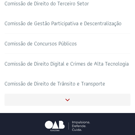
Comissão de Direito do Terceiro Setor
TRIBUNAL DE ÉTICA
CANAL PRERROGATIVAS
Comissão de Gestão Participativa e Descentralização
HOTEL DE TRÂNSITO
CLUBE DA OAB
Todos os setores
Comissão de Concursos Públicos
Comissão de Direito Digital e Crimes de Alta Tecnologia
SALAS DE APOIO AO
CORONAVIRUS
ADVOGADO
Comissão de Direito de Trânsito e Transporte
Comissão de Assuntos Penitenciários
Comissão de Combate à Violência Doméstica e Familiar
contra a Mulher