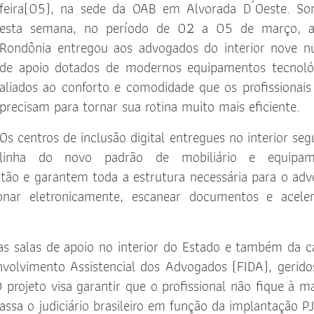
feira(05), na sede da OAB em Alvorada D´Oeste. S
Solicitação de Certificado de
Artigos
Aprovação
esta semana, no período de 02 a 05 de março, 
Notas de Pesar
Rondônia entregou aos advogados do interior nove n
Manual da Jovem Advocacia
de apoio dotados de modernos equipamentos tecnoló
Clipping OAB
Manual do estágio
aliados ao conforto e comodidade que os profissionais
Informes do Judiciário
precisam para tornar sua rotina muito mais eficiente.
INSS Digital
Guichê Previdenciário – Virtual
Os centros de inclusão digital entregues no interior se
linha do novo padrão de mobiliário e equipam
Informes do Judiciário
stão e garantem toda a estrutura necessária para o ad
Parlatório Virtual
cionar eletronicamente, escanear documentos e acele
Requerimento de Acionamento
dos Honorários Advocatícios
s salas de apoio no interior do Estado e também da ca
Requerimento de Acionamento
olvimento Assistencial dos Advogados (FIDA), gerido
das Prerrogativas
projeto visa garantir que o profissional não fique à 
ssa o judiciário brasileiro em função da implantação PJ