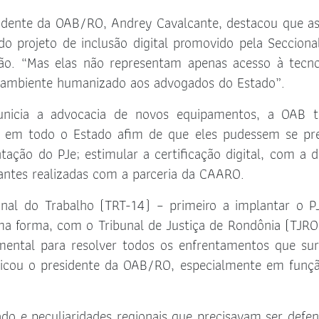
esidente da OAB/RO, Andrey Cavalcante, destacou que as
do projeto de inclusão digital promovido pela Secciona
ão. “Mas elas não representam apenas acesso à tecno
 ambiente humanizado aos advogados do Estado”.
nicia a advocacia de novos equipamentos, a OAB t
s em todo o Estado afim de que eles pudessem se pr
ação do PJe; estimular a certificação digital, com a 
rantes realizadas com a parceria da CAARO.
onal do Trabalho (TRT-14) – primeiro a implantar o 
ma forma, com o Tribunal de Justiça de Rondônia (TJRO
mental para resolver todos os enfrentamentos que su
licou o presidente da OAB/RO, especialmente em funç
o e peculiaridades regionais que precisavam ser defen