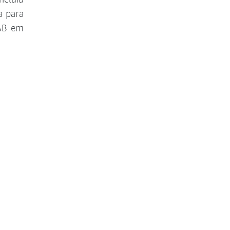
a para
OAB em