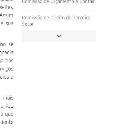
Setor
selho,
 Assim
Comissão Especial de Estudo de
SALAS DE APOIO
CORONAVIRUS
AO ADVOGADO
de sua
Direito do Trabalho
Comissão Especial para Análise do
Regimento de Custas
ho se
ocacia
Comissão de Acesso a Justiça,
ga das
Tecnologia e Informática
rviços
Comissão Especial de
cios a
Empreendedorismo E Inovação
Comissão de Fiscalização e Defesa
, mais
dos Honorários Advocatícios
 o PJE
os que
Comissão de Direito da Saúde
idente