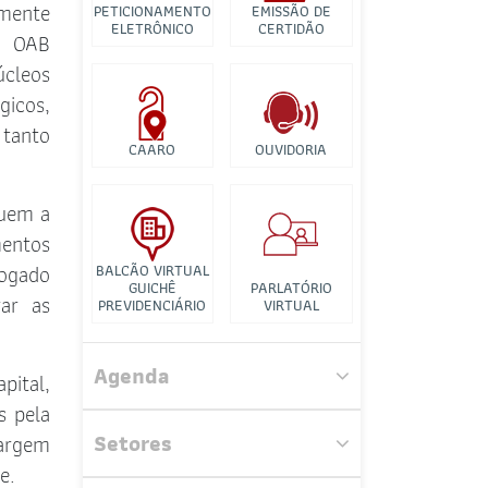
Banco de Imagens
omente
PETICIONAMENTO
EMISSÃO DE
ELETRÔNICO
CERTIDÃO
a OAB
Tutorial para
úcleos
Videconferência
gicos,
 tanto
CAARO
OUVIDORIA
guem a
entos
vogado
BALCÃO VIRTUAL
GUICHÊ
PARLATÓRIO
Comissão Especial de
rar as
PREVIDENCIÁRIO
VIRTUAL
Planejamento, Gestão, Governança
Estratégia e Projetos
Agenda
pital,
Comissão Especial de Seleção de
Procurador
s pela
Setores
margem
Comissão dos Advogados
e.
Criminalistas