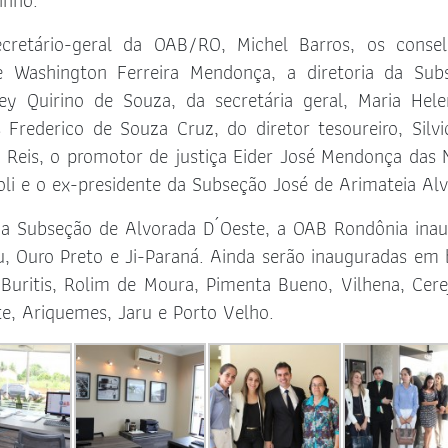
inho.
cretário-geral da OAB/RO, Michel Barros, os consel
e Washington Ferreira Mendonça, a diretoria da Sub
ey Quirino de Souza, da secretária geral, Maria Hel
s Frederico de Souza Cruz, do diretor tesoureiro, Silvi
o Reis, o promotor de justiça Eider José Mendonça das 
li e o ex-presidente da Subseção José de Arimateia Alv
na Subseção de Alvorada D´Oeste, a OAB Rondônia ina
, Ouro Preto e Ji-Paraná. Ainda serão inauguradas em 
Buritis, Rolim de Moura, Pimenta Bueno, Vilhena, Cerej
te, Ariquemes, Jaru e Porto Velho.