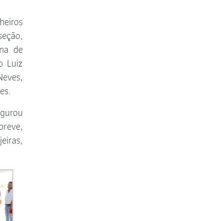
Comissão de Direito Digital e
Crimes de Alta Tecnologia
heiros
seção,
Comissão de Direito de Trânsito e
ena de
Transporte
o Luiz
Neves,
Comissão de Coaching Jurídico
es.
Comissão de Defesa dos Direitos
ugurou
Humanos
breve,
eiras,