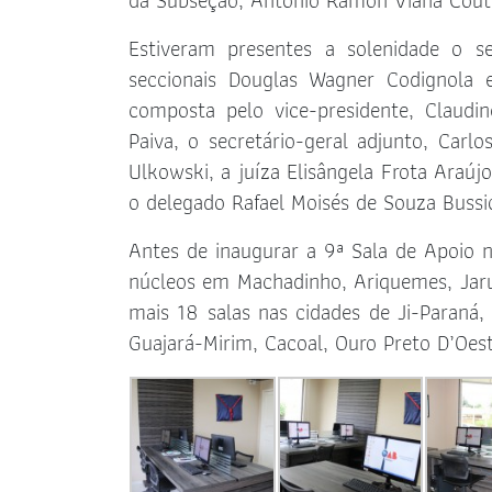
da Subseção, Antonio Ramon Viana Cout
Estiveram presentes a solenidade o se
seccionais Douglas Wagner Codignola 
composta pelo vice-presidente, Claudin
Paiva, o secretário-geral adjunto, Carlo
Ulkowski, a juíza Elisângela Frota Araúj
o delegado Rafael Moisés de Souza Bussio
Antes de inaugurar a 9ª Sala de Apoio 
núcleos em Machadinho, Ariquemes, Jaru
mais 18 salas nas cidades de Ji-Paraná, 
Guajará-Mirim, Cacoal, Ouro Preto D’Oes