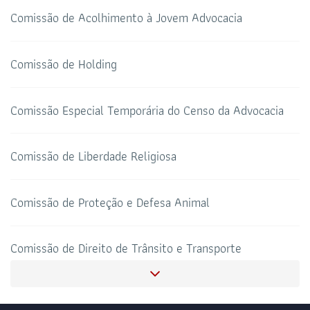
69 3217-2099
Comissão de Acolhimento à Jovem Advocacia
TELEFONE
sti@oab-ro.org.br
E-MAIL
Comissão de Holding
TRIBUNAL DE ÉTICA
CANAL PRERROGATIVAS
Comissão Especial Temporária do Censo da Advocacia
HOTEL DE TRÂNSITO
CLUBE DA OAB
Todos os setores
Comissão de Liberdade Religiosa
Comissão de Proteção e Defesa Animal
SALAS DE APOIO AO
CORONAVIRUS
ADVOGADO
Comissão de Direito de Trânsito e Transporte
Comissão de Fiscalização do Exercício Profissional