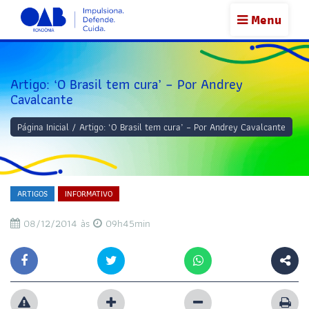
Menu
Artigo: ‘O Brasil tem cura’ – Por Andrey
Cavalcante
Página Inicial
/
Artigo: ‘O Brasil tem cura’ – Por Andrey Cavalcante
ARTIGOS
INFORMATIVO
08/12/2014 às
09h45min