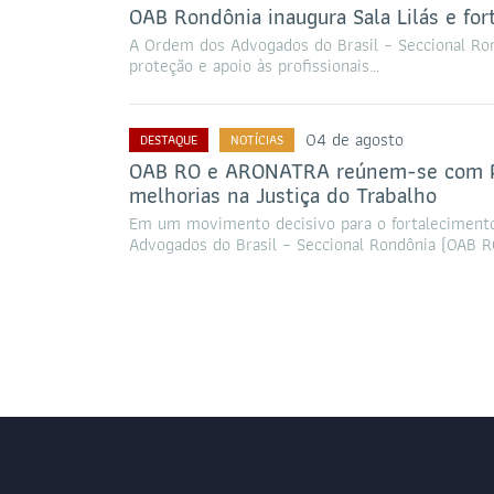
OAB Rondônia inaugura Sala Lilás e for
A Ordem dos Advogados do Brasil – Seccional Ro
proteção e apoio às profissionais…
04 de agosto
DESTAQUE
NOTÍCIAS
OAB RO e ARONATRA reúnem-se com Pre
melhorias na Justiça do Trabalho
Em um movimento decisivo para o fortalecimento
Advogados do Brasil – Seccional Rondônia (OAB 