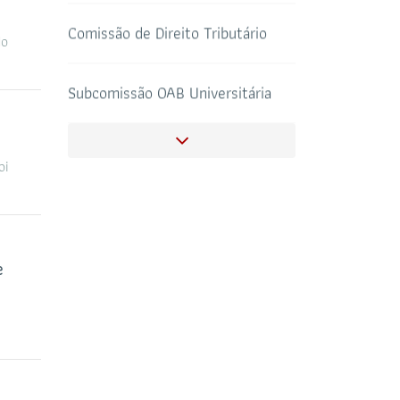
Subcomissão OAB Universitária
do
SALAS DE APOIO
Comissão de Direito da Energia
CORONAVIRUS
AO ADVOGADO
Comissão de Compliance e
Combate à Corrupção
oi
Comissão do Agronegócio
Comissão de Acesso a Justiça,
e
Tecnologia e Informática
Comissão de Estudo e
Aperfeiçoamento de Tribunal do
Júri
Comissão de Defesa dos Direitos
Humanos