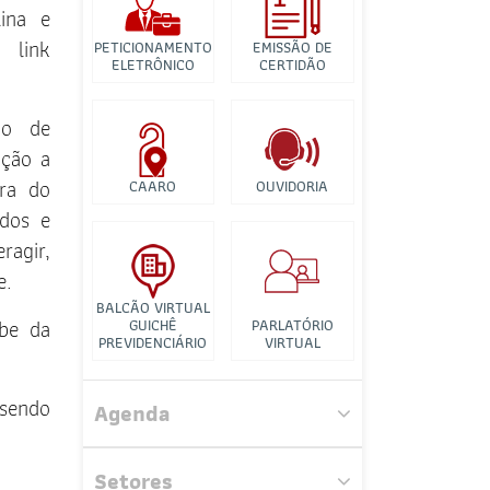
Banco de Imagens
ina e
 link
PETICIONAMENTO
EMISSÃO DE
Tutorial para
ELETRÔNICO
CERTIDÃO
Videconferência
ão de
ição a
ura do
CAARO
OUVIDORIA
ados e
agir,
e.
BALCÃO VIRTUAL
be da
Comissão Especial da Cadeia de
GUICHÊ
PARLATÓRIO
PREVIDENCIÁRIO
VIRTUAL
Custódia da Prova Pericial no
Resguardo da Ampla Defesa e do
Contraditório
 sendo
Agenda
Comissão de Fiscalização e Defesa
dos Honorários Advocatícios
Setores