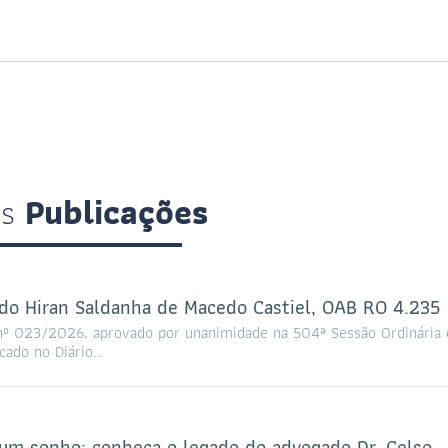
is
Publicações
 Hiran Saldanha de Macedo Castiel, OAB RO 4.235
 023/2026, aprovado por unanimidade na 504ª Sessão Ordinária 
cado no Diário…
um sonho: conheça o legado do advogado Dr. Celso