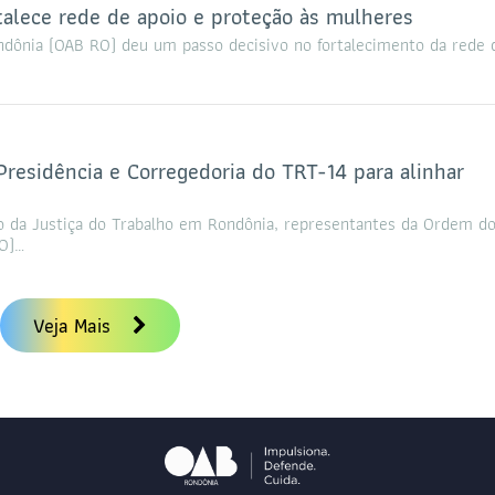
talece rede de apoio e proteção às mulheres
ndônia (OAB RO) deu um passo decisivo no fortalecimento da rede 
sidência e Corregedoria do TRT-14 para alinhar
 da Justiça do Trabalho em Rondônia, representantes da Ordem d
RO)…
Veja Mais