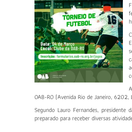
F
f
h
C
E
s
c
a
c
A
OAB-RO (Avenida Rio de Janeiro, 6202, L
Segundo Lauro Fernandes, presidente 
preparado para receber diversas atividad