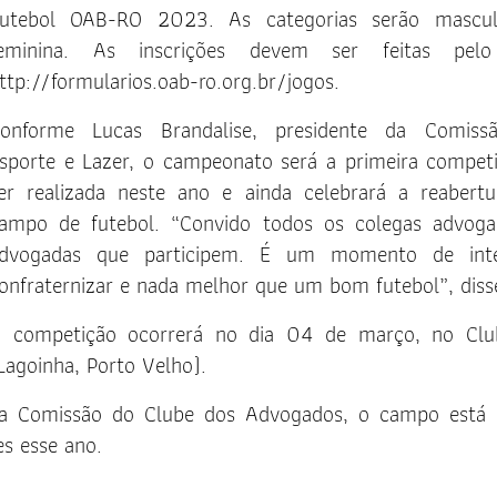
Solicitação de Certificado de
utebol OAB-RO 2023. As categorias serão mascul
Artigos
Aprovação
eminina. As inscrições devem ser feitas pelo
Notas de Pesar
ttp://formularios.oab-ro.org.br/jogos
.
Manual da Jovem Advocacia
Clipping OAB
Manual do estágio
onforme Lucas Brandalise, presidente da Comiss
Informes do Judiciário
sporte e Lazer, o campeonato será a primeira compet
INSS Digital
er realizada neste ano e ainda celebrará a reabert
Guichê Previdenciário – Virtual
ampo de futebol. “Convido todos os colegas advog
dvogadas que participem. É um momento de inter
Informes do Judiciário
onfraternizar e nada melhor que um bom futebol”, diss
Parlatório Virtual
 competição ocorrerá no dia 04 de março, no Clu
Requerimento de Acionamento
agoinha, Porto Velho).
dos Honorários Advocatícios
da Comissão do Clube dos Advogados, o campo está
Requerimento de Acionamento
das Prerrogativas
es esse ano.