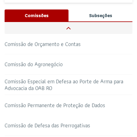
Comissão de Defesa do Mercado Privativo do Advogado
Nenhum evento próximo encontrado.
Josué Henrique,
/ Whatsapp (32172100)
Comissões
Subseções
RESPONSÁVEIS
Comissão de Orçamento e Contas
CAA-RO
CURSOS ESA
69 3217-2099
Comissão do Agronegócio
TELEFONE
sti@oab-ro.org.br
Comissão Especial em Defesa ao Porte de Arma para
E-MAIL
TRIBUNAL DE ÉTICA
CANAL PRERROGATIVAS
Advocacia da OAB RO
Comissão Permanente de Proteção de Dados
HOTEL DE TRÂNSITO
CLUBE DA OAB
Todos os setores
Comissão de Defesa das Prerrogativas
Comissão dos Direitos Sociais
SALAS DE APOIO AO
CORONAVIRUS
ADVOGADO