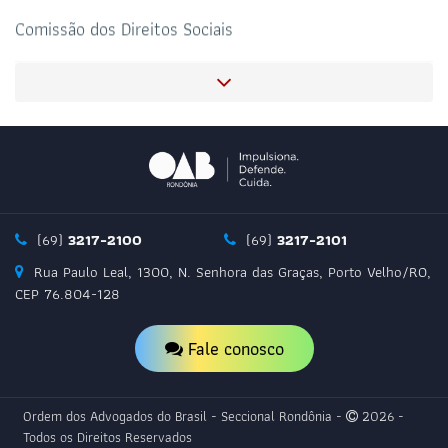
Comissão Especial de Estudo de Direito do Trabalho
Comissão de Diversidade Sexual e de Gênero LGBTQI+
Comissão de Saneamento Básico
Comissão de Direito Cooperativo
(69)
3217-2100
(69)
3217-2101
Rua Paulo Leal, 1300, N. Senhora das Graças, Porto Velho/RO,
Comissão da Mulher Advogada
CEP 76.804-128
Fale conosco
Comissão Especial de Direito Previdenciário
Ordem dos Advogados do Brasil - Seccional Rondônia -
2026 -
Comissão de Fiscalização do Exercício Profissional
Todos os Direitos Reservados