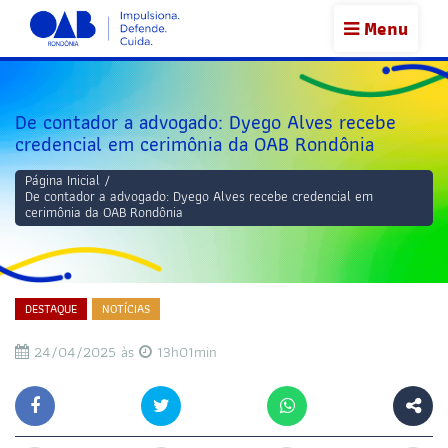
Menu
De contador a advogado: Dyego Alves recebe
credencial em cerimônia da OAB Rondônia
Página Inicial
/
De contador a advogado: Dyego Alves recebe credencial em
cerimônia da OAB Rondônia
DESTAQUE
NOTÍCIAS
24/04/2025 às
13h01min