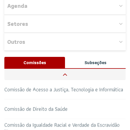
Agenda
Comissão de Holding
Setores
Comissão Especial Temporária do Censo da Advocacia
Outros
Comissão de Orçamentos e Contas
Nenhum evento próximo encontrado.
Josué Henrique,
/ Whatsapp (32172100)
Comissões
Subseções
RESPONSÁVEIS
Comissão de Direito Administrativo
CAA-RO
CURSOS ESA
69 3217-2099
Comissão de Acesso a Justiça, Tecnologia e Informática
TELEFONE
sti@oab-ro.org.br
E-MAIL
Comissão de Direito da Saúde
TRIBUNAL DE ÉTICA
CANAL PRERROGATIVAS
Comissão da Igualdade Racial e Verdade da Escravidão