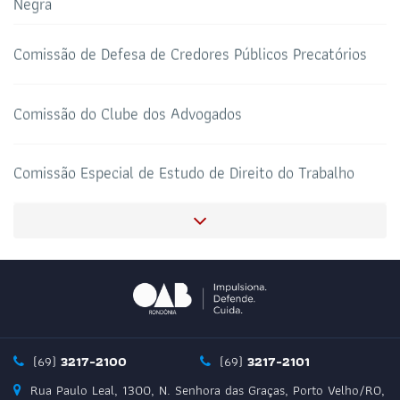
Negra
HOTEL DE TRÂNSITO
CLUBE DA OAB
Todos os setores
Comissão de Defesa de Credores Públicos Precatórios
Comissão do Clube dos Advogados
SALAS DE APOIO AO
CORONAVIRUS
ADVOGADO
Comissão Especial de Estudo de Direito do Trabalho
Comissão de Direito de Família e Sucessões
Comissão de Revisão da Tabela de Honorários desta
Seccional
Comissão de Compliance e Combate à Corrupção
(69)
3217-2100
(69)
3217-2101
Rua Paulo Leal, 1300, N. Senhora das Graças, Porto Velho/RO,