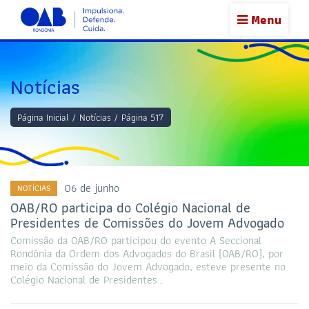
Menu
Notícias
Página Inicial
/
Notícias
/
Página 517
06 de junho
NOTÍCIAS
OAB/RO participa do Colégio Nacional de
Presidentes de Comissões do Jovem Advogado
Comissão da OAB/RO participou do evento A Seccional
Rondônia da Ordem dos Advogados do Brasil (OAB/RO), por
meio da Comissão do Jovem Advogado, esteve presente no
Colégio Nacional de Presidentes…