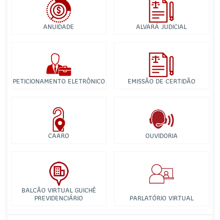
ANUIDADE
ALVARÁ JUDICIAL
PETICIONAMENTO ELETRÔNICO
EMISSÃO DE CERTIDÃO
CAARO
OUVIDORIA
BALCÃO VIRTUAL GUICHÊ
PREVIDENCIÁRIO
PARLATÓRIO VIRTUAL
Comissão de Combate à Violência Doméstica e Familiar
contra a Mulher