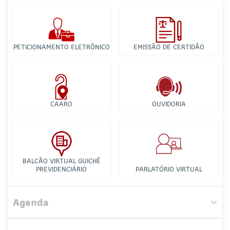
PETICIONAMENTO ELETRÔNICO
EMISSÃO DE CERTIDÃO
CAARO
OUVIDORIA
BALCÃO VIRTUAL GUICHÊ
PREVIDENCIÁRIO
PARLATÓRIO VIRTUAL
Comissão de Direito à Educação
Agenda
Comissão de Métodos Adequados de Solução de
Conflitos e de Direito Sistêmico