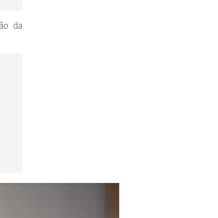
ção da
Comissão de Holding
Comissão de Combate à Violência
Doméstica e Familiar contra a
Mulher
Comissão de Meio Ambiente
Comissão de Relações
Interinstitucionais