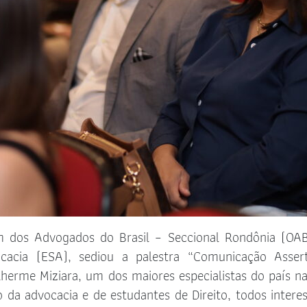
em dos Advogados do Brasil – Seccional Rondônia (OA
acia (ESA), sediou a palestra “Comunicação Asser
ilherme Miziara, um dos maiores especialistas do país na
da advocacia e de estudantes de Direito, todos intere