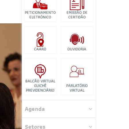
Banco de Imagens
PETICIONAMENTO
EMISSÃO DE
Tutorial para
ELETRÔNICO
CERTIDÃO
Videconferência
CAARO
OUVIDORIA
BALCÃO VIRTUAL
GUICHÊ
PARLATÓRIO
PREVIDENCIÁRIO
VIRTUAL
Comissão de Direito Agrário
Agenda
Comissão do Clube dos
Advogados
Setores