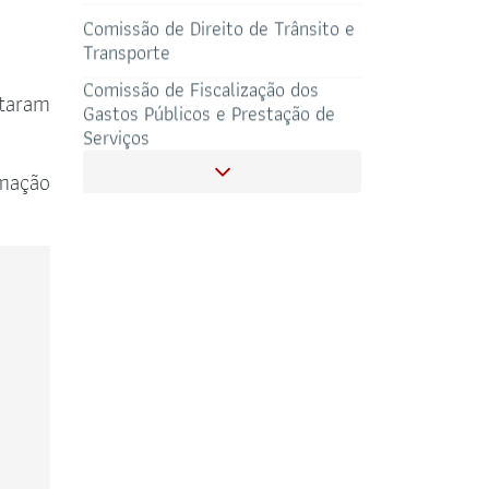
Comissão de Fiscalização dos
Gastos Públicos e Prestação de
Serviços
Comissão Especial de
SALAS DE APOIO
ltaram
Planejamento, Gestão, Governança
CORONAVIRUS
AO ADVOGADO
Estratégia e Projetos
Comissão de Defesa dos Direitos
rmação
do Consumidor
Comissão de Defesa do Advogado
Público
Comissão de Direito Cooperativo
Comissão de Orçamento e Contas
Comissão Especial de Estudos de
Processo Civil