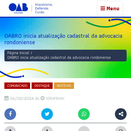
Menu
OABRO inicia atualização cadastral da advocacia
rondoniense
Página Inicial
/
OABRO inicia atualização cadastral da advocacia rondoniense
COMUNICADO
DESTAQUE
NOTÍCIAS
06/02/2024 às
10h49min