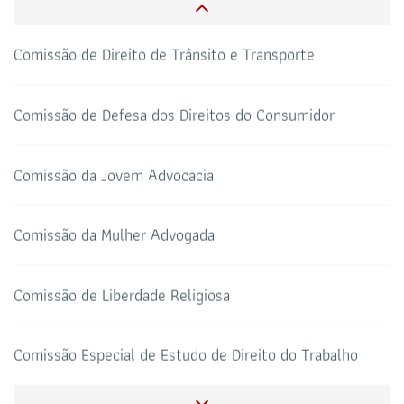
Indígenas
CAA-RO
CURSOS ESA
69 3217-2099
Comissão de Direito de Trânsito e Transporte
TELEFONE
sti@oab-ro.org.br
E-MAIL
Comissão de Defesa dos Direitos do Consumidor
TRIBUNAL DE ÉTICA
CANAL PRERROGATIVAS
Comissão da Jovem Advocacia
HOTEL DE TRÂNSITO
CLUBE DA OAB
Todos os setores
Comissão da Mulher Advogada
Comissão de Liberdade Religiosa
SALAS DE APOIO AO
CORONAVIRUS
ADVOGADO
Comissão Especial de Estudo de Direito do Trabalho