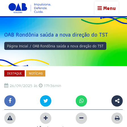
Menu
OAB Rondônia saúda a nova direção do TST
Página Inicial
/
OAB Rondônia saúda a nova direção do TST
DESTAQUE
NOTÍCIAS
26/09/2025 às
17h36min