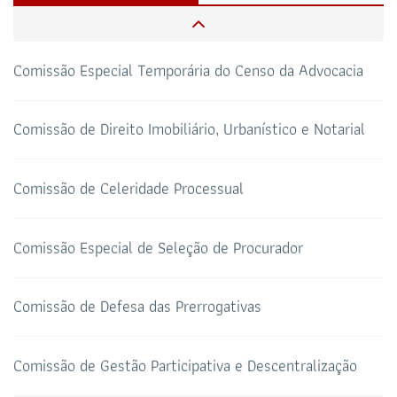
Comissão de Defesa dos Direitos Humanos
CAA-RO
CURSOS ESA
69 3217-2099
Comissão Especial Temporária do Censo da Advocacia
TELEFONE
sti@oab-ro.org.br
E-MAIL
Comissão de Direito Imobiliário, Urbanístico e Notarial
TRIBUNAL DE ÉTICA
CANAL PRERROGATIVAS
Comissão de Celeridade Processual
HOTEL DE TRÂNSITO
CLUBE DA OAB
Todos os setores
Comissão Especial de Seleção de Procurador
Comissão de Defesa das Prerrogativas
SALAS DE APOIO AO
CORONAVIRUS
ADVOGADO
Comissão de Gestão Participativa e Descentralização