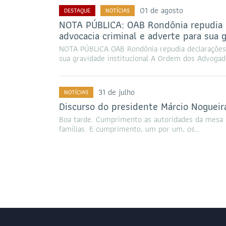
01 de agosto
DESTAQUE
NOTÍCIAS
NOTA PÚBLICA: OAB Rondônia repudia d
advocacia criminal e adverte para sua g
NOTA PÚBLICA OAB Rondônia repudia declarações d
sua gravidade institucional A Ordem dos Advoga
31 de julho
NOTÍCIAS
Discurso do presidente Márcio Nogueir
Boa tarde. Cumprimento as autoridades da mes
famílias. E cumprimento, um por um, os…