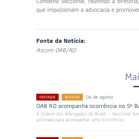
Conselho Seccional, reunindo a diretoria
que impulsionam a advocacia e promovem
Fonte da Notícia:
Ascom OAB/RO
Ma
06 de agosto
DESTAQUE
NOTÍCIAS
OAB RO acompanha ocorrência no 5º Ba
A Ordem dos Advogados do Brasil – Seccional Ro
acionada para acompanhar uma ocorrência…