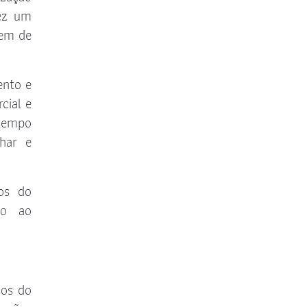
fez um
sem de
Comissão dos Direitos Sociais
Comissão de Defesa de Credores
ento e
Públicos Precatórios
cial e
 tempo
Comissão Especial Temporária do
Censo da Advocacia
har e
Comissão de Acompanhamento
Legislativo
os do
do ao
cos do