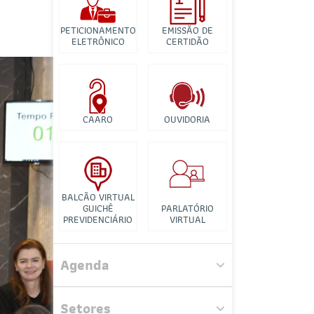
Banco de Imagens
PETICIONAMENTO
EMISSÃO DE
Tutorial para
ELETRÔNICO
CERTIDÃO
Videconferência
CAARO
OUVIDORIA
BALCÃO VIRTUAL
GUICHÊ
PARLATÓRIO
PREVIDENCIÁRIO
VIRTUAL
Comissão de Direito Tributário
Agenda
Comissão Gestora do Escritório
Corporativo
Setores