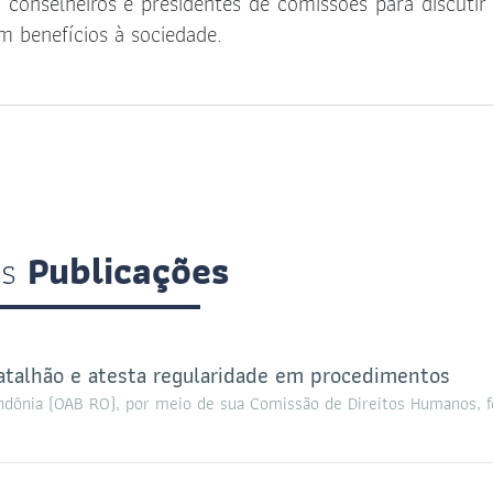
, conselheiros e presidentes de comissões para discutir
 benefícios à sociedade.
is
Publicações
talhão e atesta regularidade em procedimentos
ndônia (OAB RO), por meio de sua Comissão de Direitos Humanos, f