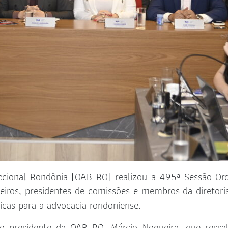
cional Rondônia (OAB RO) realizou a 495ª Sessão Ord
eiros, presidentes de comissões e membros da diretori
égicas para a advocacia rondoniense.
lo presidente da OAB RO, Márcio Nogueira, que ressa