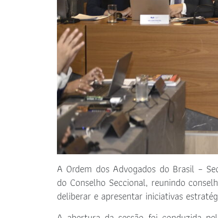
A Ordem dos Advogados do Brasil – Sec
do Conselho Seccional, reunindo conselh
deliberar e apresentar iniciativas estrat
A abertura da sessão foi conduzida pe