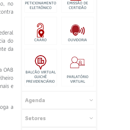
Banco de Imagens
lo, no
PETICIONAMENTO
EMISSÃO DE
ELETRÔNICO
CERTIDÃO
contra
Tutorial para
Videconferência
ederal
cia do
CAARO
OUVIDORIA
nte da
na OAB
BALCÃO VIRTUAL
lheiro
GUICHÊ
PARLATÓRIO
PREVIDENCIÁRIO
VIRTUAL
nais e
Agenda
roga a
Comissão de Direito da Saúde
Setores
Comissão de Estudos
Constitucionais