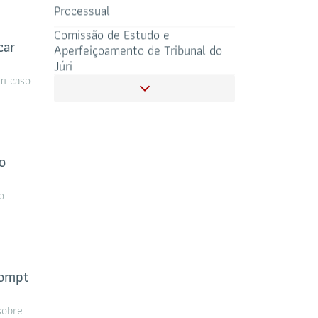
Processual
Comissão de Estudo e
SALAS DE APOIO
car
Aperfeiçoamento de Tribunal do
CORONAVIRUS
AO ADVOGADO
Júri
um caso
Comissão de Juristas Evangélicos
e Cristãos
Comissão de Defesa de Credores
Públicos Precatórios
o
Comissão de Acompanhamento
o
Legislativo
Comissão Especial de Direito na
Escola
rompt
Comissão De Defesa Dos Direitos
Dos Idosos
sobre