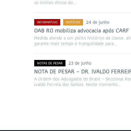
os limites éticos do…
24 de junho
INFORMATIVO
NOTÍCIAS
OAB RO mobiliza advocacia após CARF u
Medida atende a um pleito histórico da classe, al
garante mais tempo e tranquilidade para…
23 de junho
NOTAS DE PESAR
NOTA DE PESAR – DR. IVALDO FERRE
A Ordem dos Advogados do Brasil – Seccional Ron
Ivaldo Ferreia dos Santos. Neste momento…