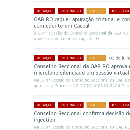
DESTAQUE
INFORMATIVO
NOTÍCIAS
PRERROGAT
OAB RO requer apuração criminal e cor
com cliente em Cacoal
A 504ª Sessão do Conselho Seccional da OAB RO f
grave trazido como extrapauta. O…
03 de julh
DESTAQUE
INFORMATIVO
NOTÍCIAS
Conselho Seccional da OAB RO aprova d
microfone silenciado em sessão virtual
Na 504ª Sessão do Conselho Seccional da OAB Ron
apreciar o Processo 22.0000.2026.002424-7, o 
DESTAQUE
INFORMATIVO
NOTÍCIAS
PRERROGAT
Conselho Seccional confirma decisão 
injection
Na 504ª Sessão do Conselho Seccional da OAB RO