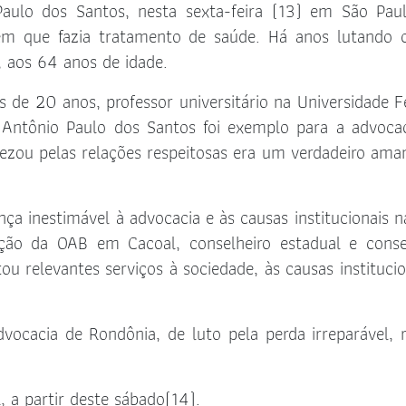
aulo dos Santos, nesta sexta-feira (13) em São Pau
Solicitação de Certificado de
Artigos
Aprovação
em que fazia tratamento de saúde. Há anos lutando 
Notas de Pesar
 aos 64 anos de idade.
Manual da Jovem Advocacia
Clipping OAB
de 20 anos, professor universitário na Universidade F
Manual do estágio
 Antônio Paulo dos Santos foi exemplo para a advoca
Informes do Judiciário
INSS Digital
rezou pelas relações respeitosas era um verdadeiro ama
Guichê Previdenciário – Virtual
Informes do Judiciário
ça inestimável à advocacia e às causas institucionais 
ção da OAB em Cacoal, conselheiro estadual e conse
Parlatório Virtual
stou relevantes serviços à sociedade, às causas institucio
Requerimento de Acionamento
dos Honorários Advocatícios
ocacia de Rondônia, de luto pela perda irreparável, 
Requerimento de Acionamento
das Prerrogativas
 a partir deste sábado(14).