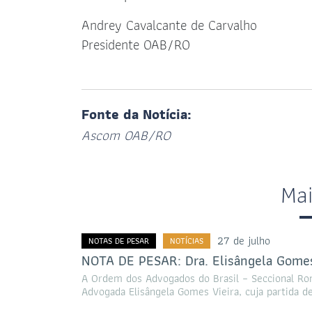
Andrey Cavalcante de Carvalho
Presidente OAB/RO
Fonte da Notícia:
Ascom OAB/RO
Ma
27 de julho
NOTAS DE PESAR
NOTÍCIAS
NOTA DE PESAR: Dra. Elisângela Gomes
A Ordem dos Advogados do Brasil – Seccional Ro
Advogada Elisângela Gomes Vieira, cuja partida d