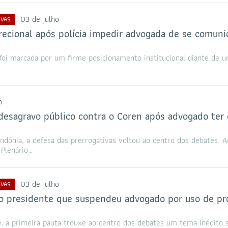
03 de julho
IVAS
recional após polícia impedir advogada de se comuni
oi marcada por um firme posicionamento institucional diante de 
o
esagravo público contra o Coren após advogado ter 
dônia, a defesa das prerrogativas voltou ao centro dos debates. A
Plenário…
03 de julho
IVAS
do presidente que suspendeu advogado por uso de p
, a primeira pauta trouxe ao centro dos debates um tema inédito 