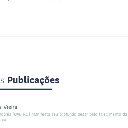
is
Publicações
 Vieira
ndônia (OAB RO) manifesta seu profundo pesar pelo falecimento da
eixa…