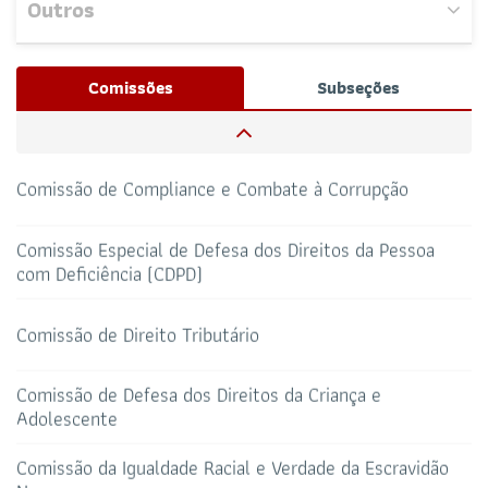
Outros
Comissão de Direito da Moda
Nenhum evento próximo encontrado.
Josué Henrique,
/ Whatsapp (32172100)
Comissões
Subseções
RESPONSÁVEIS
Comissão Especial de Direito na Escola
CAA-RO
CURSOS ESA
69 3217-2099
Comissão de Compliance e Combate à Corrupção
TELEFONE
sti@oab-ro.org.br
Comissão Especial de Defesa dos Direitos da Pessoa
E-MAIL
TRIBUNAL DE ÉTICA
CANAL PRERROGATIVAS
com Deficiência (CDPD)
Comissão de Direito Tributário
HOTEL DE TRÂNSITO
CLUBE DA OAB
Todos os setores
Comissão de Defesa dos Direitos da Criança e
Adolescente
Comissão da Igualdade Racial e Verdade da Escravidão