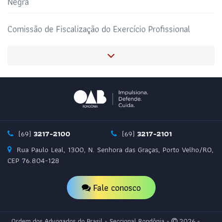
Negra
SALAS DE APOIO AO
CORONAVIRUS
ADVOGADO
Comissão de Fiscalização do Exercício Profissional
Comissão de Estágio e Exame de Ordem
Comitê de Combate ao Caixa 2 e a Corrupção Eleitoral
Comissão de Direito da Energia
(69)
3217-2100
(69)
3217-2101
Rua Paulo Leal, 1300, N. Senhora das Graças, Porto Velho/RO,
Comissão de Celeridade Processual
CEP 76.804-128
Fale conosco
Comissão das Assessorias Jurídicas dos Conselhos
Profissionais
Ordem dos Advogados do Brasil - Seccional Rondônia -
2026 -