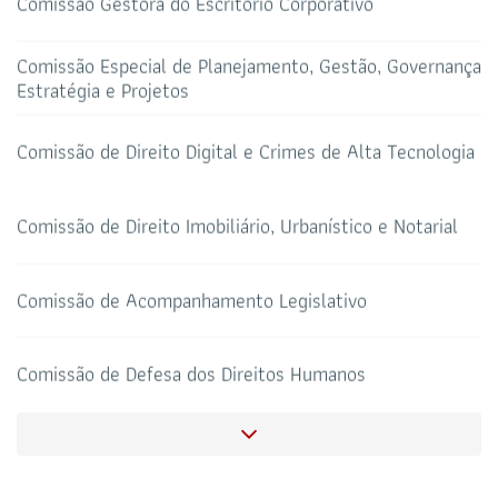
Comissão Gestora do Escritório Corporativo
TELEFONE
sti@oab-ro.org.br
Comissão Especial de Planejamento, Gestão, Governança
E-MAIL
TRIBUNAL DE ÉTICA
CANAL PRERROGATIVAS
Estratégia e Projetos
Comissão de Direito Digital e Crimes de Alta Tecnologia
HOTEL DE TRÂNSITO
CLUBE DA OAB
Todos os setores
Comissão de Direito Imobiliário, Urbanístico e Notarial
Comissão de Acompanhamento Legislativo
SALAS DE APOIO AO
CORONAVIRUS
ADVOGADO
Comissão de Defesa dos Direitos Humanos
Comissão de Orçamentos e Contas