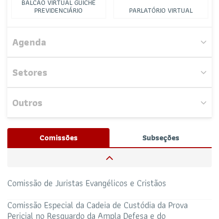
BALCÃO VIRTUAL GUICHÊ
PREVIDENCIÁRIO
PARLATÓRIO VIRTUAL
Comissão de Coaching Jurídico
Agenda
Comissão de Métodos Adequados de Solução de
Conflitos e de Direito Sistêmico
Setores
Comissão Gestora do Escritório Corporativo
Outros
Comissão de Seleção e Habilitação
Nenhum evento próximo encontrado.
Josué Henrique,
/ Whatsapp (32172100)
Comissões
Subseções
RESPONSÁVEIS
Comissão de Proteção e Defesa Animal
CAA-RO
CURSOS ESA
69 3217-2099
Comissão de Juristas Evangélicos e Cristãos
TELEFONE
sti@oab-ro.org.br
Comissão Especial da Cadeia de Custódia da Prova
E-MAIL
Pericial no Resguardo da Ampla Defesa e do
TRIBUNAL DE ÉTICA
CANAL PRERROGATIVAS