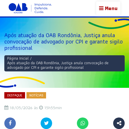
Menu
Após atuação da OAB Rondônia, Justiça anula
convocação de advogado por CPI e garante sigilo
profissional
Página Inicial
/
Após atuação da OAB Rondônia, Justiça anula convocação de
advogado por CPI e garante sigilo profissional
DESTAQUE
NOTÍCIAS
18/05/2026 às
15h55min