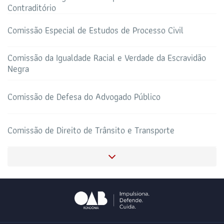
Contraditório
Comissão Especial de Estudos de Processo Civil
HOTEL DE TRÂNSITO
CLUBE DA OAB
Todos os setores
Comissão da Igualdade Racial e Verdade da Escravidão
Negra
Comissão de Defesa do Advogado Público
SALAS DE APOIO AO
CORONAVIRUS
ADVOGADO
Comissão de Direito de Trânsito e Transporte
Comissão de Orçamentos e Contas
Comissão de Revisão da Tabela de Honorários desta
Seccional