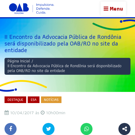
Menu
II Encontro da Advocacia Pública de Rondônia
será disponibilizado pela OAB/RO no site da
entidade
Página Inicial
/
II Encontro da Advocacia Pública de Rondônia será disponibilizado
pela OAB/RO no site da entidade
DESTAQUE
ESA
NOTÍCIAS
10/04/2017 às
10h00min