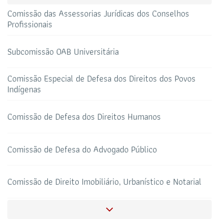
69 3217-2099
Subcomissão OAB Universitária
TELEFONE
sti@oab-ro.org.br
Comissão Especial de Defesa dos Direitos dos Povos
E-MAIL
TRIBUNAL DE ÉTICA
CANAL PRERROGATIVAS
Indígenas
Comissão de Defesa dos Direitos Humanos
HOTEL DE TRÂNSITO
CLUBE DA OAB
Todos os setores
Comissão de Defesa do Advogado Público
Comissão de Direito Imobiliário, Urbanístico e Notarial
SALAS DE APOIO AO
CORONAVIRUS
ADVOGADO
Comissão de Holding
Comissão Especial de Direito na Escola