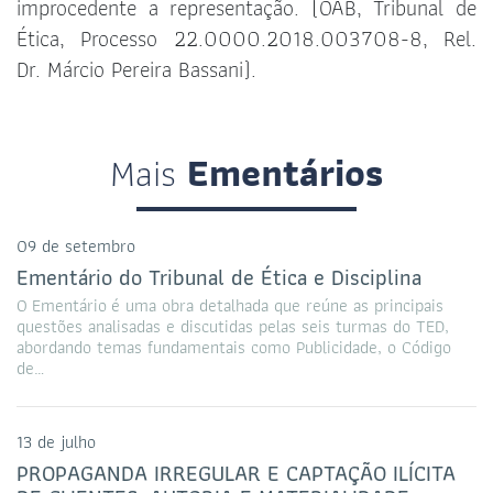
improcedente a representação. (OAB, Tribunal de
Ética, Processo 22.0000.2018.003708-8, Rel.
Dr. Márcio Pereira Bassani).
Mais
Ementários
09 de setembro
Ementário do Tribunal de Ética e Disciplina
O Ementário é uma obra detalhada que reúne as principais
questões analisadas e discutidas pelas seis turmas do TED,
abordando temas fundamentais como Publicidade, o Código
de…
13 de julho
PROPAGANDA IRREGULAR E CAPTAÇÃO ILÍCITA