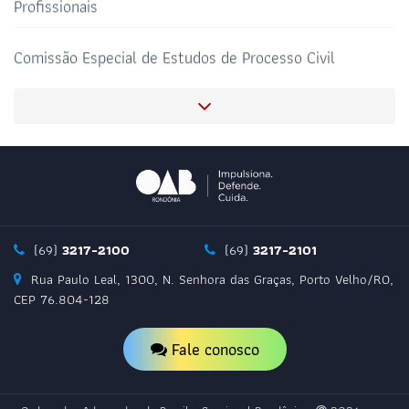
Profissionais
SALAS DE APOIO AO
CORONAVIRUS
ADVOGADO
Comissão Especial de Estudos de Processo Civil
Comissão de Ensino Jurídico
Comissão da Igualdade Racial e Verdade da Escravidão
Negra
Comissão de Defesa do Mercado Privativo do Advogado
(69)
3217-2100
(69)
3217-2101
Rua Paulo Leal, 1300, N. Senhora das Graças, Porto Velho/RO,
Comissão de Assuntos Penitenciários
CEP 76.804-128
Fale conosco
Comissão de Gestão Participativa e Descentralização