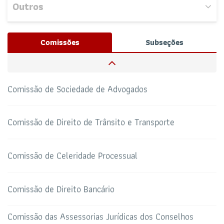
Outros
Comissão de Defesa dos Direitos do Consumidor
Nenhum evento próximo encontrado.
Josué Henrique,
/ Whatsapp (32172100)
Comissões
Subseções
RESPONSÁVEIS
Comissão Gestora do Escritório Corporativo
CAA-RO
CURSOS ESA
69 3217-2099
Comissão de Sociedade de Advogados
TELEFONE
sti@oab-ro.org.br
E-MAIL
Comissão de Direito de Trânsito e Transporte
TRIBUNAL DE ÉTICA
CANAL PRERROGATIVAS
Comissão de Celeridade Processual
HOTEL DE TRÂNSITO
CLUBE DA OAB
Todos os setores
Comissão de Direito Bancário
Comissão das Assessorias Jurídicas dos Conselhos