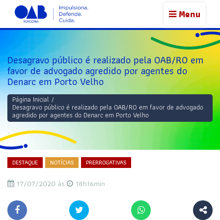
Menu
Desagravo público é realizado pela OAB/RO em
favor de advogado agredido por agentes do
Denarc em Porto Velho
Página Inicial
/
Desagravo público é realizado pela OAB/RO em favor de advogado
agredido por agentes do Denarc em Porto Velho
DESTAQUE
NOTÍCIAS
PRERROGATIVAS
17/07/2020 às
18h16min