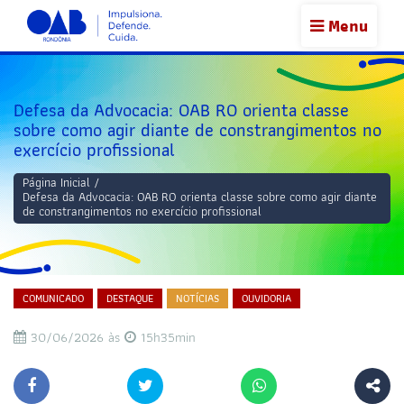
Menu
Defesa da Advocacia: OAB RO orienta classe
sobre como agir diante de constrangimentos no
exercício profissional
Página Inicial
/
Defesa da Advocacia: OAB RO orienta classe sobre como agir diante
de constrangimentos no exercício profissional
COMUNICADO
DESTAQUE
NOTÍCIAS
OUVIDORIA
30/06/2026 às
15h35min