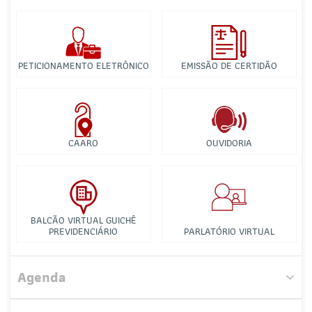
PETICIONAMENTO ELETRÔNICO
EMISSÃO DE CERTIDÃO
CAARO
OUVIDORIA
BALCÃO VIRTUAL GUICHÊ
PREVIDENCIÁRIO
PARLATÓRIO VIRTUAL
Comissão de Direito Imobiliário, Urbanístico e Notarial
Agenda
Comissão de Revisão da Tabela de Honorários desta
Seccional