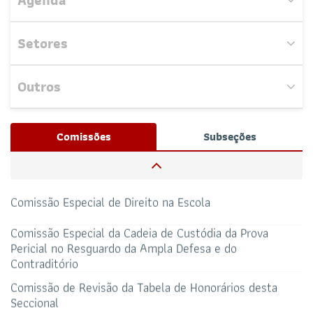
Agenda
Comissão Especial de Defesa dos Direitos da Pessoa
com Deficiência (CDPD)
Setores
Comissão da Igualdade Racial e Verdade da Escravidão
Negra
Outros
Comissão de Gestão Participativa e Descentralização
Nenhum evento próximo encontrado.
Josué Henrique,
/ Whatsapp (32172100)
Comissões
Subseções
RESPONSÁVEIS
Comissão OAB Olho no Olho
CAA-RO
CURSOS ESA
69 3217-2099
Comissão Especial de Direito na Escola
TELEFONE
sti@oab-ro.org.br
Comissão Especial da Cadeia de Custódia da Prova
E-MAIL
Pericial no Resguardo da Ampla Defesa e do
TRIBUNAL DE ÉTICA
CANAL PRERROGATIVAS
Contraditório
Comissão de Revisão da Tabela de Honorários desta
Seccional