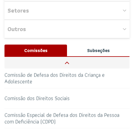
Setores
Comissão De Defesa Dos Direitos Dos Idosos
Outros
Comissão de Direito da Saúde
Nenhum evento próximo encontrado.
Josué Henrique,
/ Whatsapp (32172100)
Comissões
Subseções
RESPONSÁVEIS
Comissão do Agronegócio
CAA-RO
CURSOS ESA
Comissão de Defesa dos Direitos da Criança e
69 3217-2099
Adolescente
TELEFONE
sti@oab-ro.org.br
E-MAIL
Comissão dos Direitos Sociais
TRIBUNAL DE ÉTICA
CANAL PRERROGATIVAS
Comissão Especial de Defesa dos Direitos da Pessoa
com Deficiência (CDPD)
HOTEL DE TRÂNSITO
CLUBE DA OAB
Todos os setores