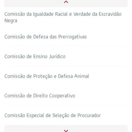
Negra
CAA-RO
CURSOS ESA
69 3217-2099
Comissão de Defesa das Prerrogativas
TELEFONE
sti@oab-ro.org.br
E-MAIL
Comissão de Ensino Jurídico
TRIBUNAL DE ÉTICA
CANAL PRERROGATIVAS
Comissão de Proteção e Defesa Animal
HOTEL DE TRÂNSITO
CLUBE DA OAB
Todos os setores
Comissão de Direito Cooperativo
Comissão Especial de Seleção de Procurador
SALAS DE APOIO AO
CORONAVIRUS
ADVOGADO
Comissão de Acesso a Justiça, Tecnologia e Informática