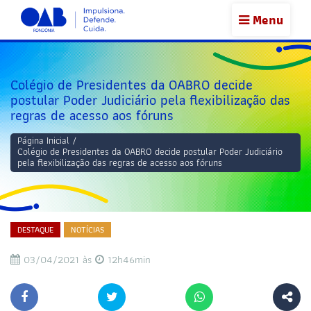
Menu
Colégio de Presidentes da OABRO decide
postular Poder Judiciário pela flexibilização das
regras de acesso aos fóruns
Página Inicial
/
Colégio de Presidentes da OABRO decide postular Poder Judiciário
pela flexibilização das regras de acesso aos fóruns
DESTAQUE
NOTÍCIAS
03/04/2021 às
12h46min