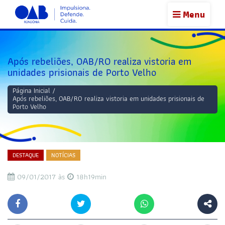
Menu
Após rebeliões, OAB/RO realiza vistoria em
unidades prisionais de Porto Velho
Página Inicial
/
Após rebeliões, OAB/RO realiza vistoria em unidades prisionais de
Porto Velho
DESTAQUE
NOTÍCIAS
09/01/2017 às
18h19min