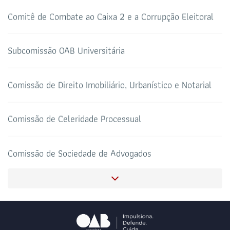
E-MAIL
Comitê de Combate ao Caixa 2 e a Corrupção Eleitoral
TRIBUNAL DE ÉTICA
CANAL PRERROGATIVAS
Subcomissão OAB Universitária
HOTEL DE TRÂNSITO
CLUBE DA OAB
Todos os setores
Comissão de Direito Imobiliário, Urbanístico e Notarial
Comissão de Celeridade Processual
SALAS DE APOIO AO
CORONAVIRUS
ADVOGADO
Comissão de Sociedade de Advogados
Comissão de Direito do Terceiro Setor
Comissão de Acolhimento à Jovem Advocacia